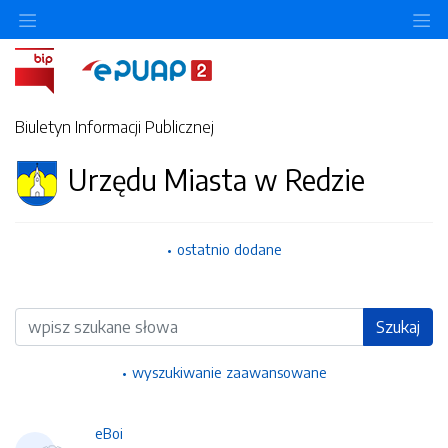
Ukryj/pokaż menu przedmiotowe
Uk
Biuletyn Informacji Publicznej
Urzędu Miasta w Redzie
ostatnio dodane
Wyszukiwarka
Szukaj
wyszukiwanie zaawansowane
eBoi