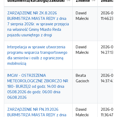
dokumentu/katalogu/zakładki
Zmienił
zmiana
ZARZĄDZENIE NR ZK.8.2026
Dawid
2026-08
BURMISTRZA MIASTA REDY z dnia
Małecki
11:46:23
7 sierpnia 2026r. w sprawie przejęcia
na własność Gminy Miasto Reda
pojazdu usuniętego z drogi
Interpelacja w sprawie utworzenia
Dawid
2026-08
programu wsparcia transportowego
Małecki
14:27:13
dla seniorów i osób z ograniczoną
mobilnością
IMGW - OSTRZEŻENIA
Beata
2026-08
METEOROLOGICZNE ZBIORCZO NR
Gacioch
14:37:42
180- BURZE/2 od godz. 14:00 dnia
05.08.2026 do godz. 06:00 dnia
06.08.2026
ZARZĄDZENIE NR FN.39.2026
Dawid
2026-08
BURMISTRZA MIASTA REDY z dnia
Małecki
11:36:47