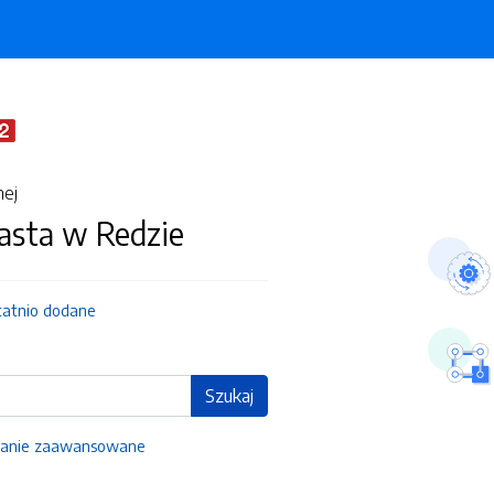
nej
asta w Redzie
tatnio dodane
Szukaj
anie zaawansowane