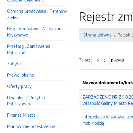
Ochrona Środowiska i Terenów
Rejestr zm
Zieleni
Bezpieczeństwo i Zarządzanie
Kryzysowe
Strona główna
Rejestr
Przetargi, Zamówienia
Publiczne
Pokaż
pozycji
Zabytki
Prawo lokalne
Nazwa dokumentu/kata
Oferty pracy
ZARZĄDZENIE NR ZK.8.202
Działalność Pożytku
własność Gminy Miasto Re
Publicznego
Finanse Miasta
Interpelacja w sprawie ut
mobilnością
Planowanie przestrzenne