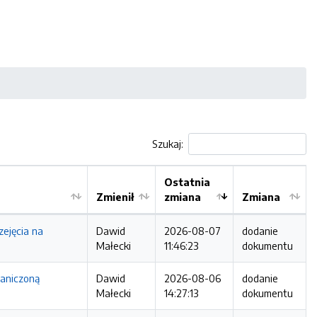
Szukaj:
Ostatnia
Zmienił
zmiana
Zmiana
ejęcia na
Dawid
2026-08-07
dodanie
Małecki
11:46:23
dokumentu
raniczoną
Dawid
2026-08-06
dodanie
Małecki
14:27:13
dokumentu