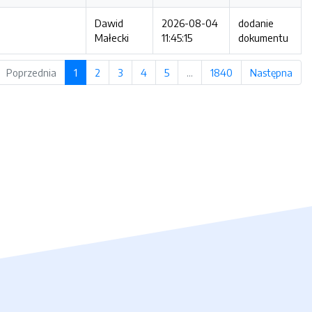
Dawid
2026-08-04
dodanie
Małecki
11:45:15
dokumentu
Poprzednia
1
2
3
4
5
…
1840
Następna