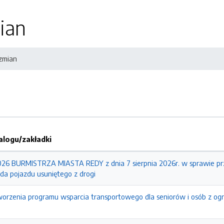
ian
 zmian
logu/zakładki
6 BURMISTRZA MIASTA REDY z dnia 7 sierpnia 2026r. w sprawie prz
da pojazdu usuniętego z drogi
worzenia programu wsparcia transportowego dla seniorów i osób z og