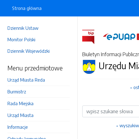
Strona główna
Dziennik Ustaw
Monitor Polski
Dziennik Wojewódzki
Biuletyn Informacji Publicz
Urzędu Mi
Menu przedmiotowe
Urząd Miasta Reda
os
Burmistrz
Rada Miejska
Wyszukiwarka
Urząd Miasta
wyszukiw
Informacje
Odpady komunalne