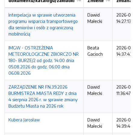
dokumentu/katalogu/zakładki
Zmienił
zmiana
Interpelacja w sprawie utworzenia
Dawid
2026-08
programu wsparcia transportowego
Małecki
14:27:13
dla seniorów i osób z ograniczoną
mobilnością
IMGW - OSTRZEŻENIA
Beata
2026-08
METEOROLOGICZNE ZBIORCZO NR
Gacioch
14:37:42
180- BURZE/2 od godz. 14:00 dnia
05.08.2026 do godz. 06:00 dnia
06.08.2026
ZARZĄDZENIE NR FN.39.2026
Dawid
2026-08
BURMISTRZA MIASTA REDY z dnia
Małecki
11:36:47
4 sierpnia 2026 r. w sprawie zmiany
Budżetu Miasta na 2026 rok
Kubera Jarosław
Dawid
2026-08
Małecki
14:39:44