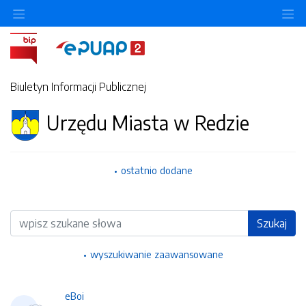
Ukryj/pokaż menu przedmiotowe
Uk
Biuletyn Informacji Publicznej
Urzędu Miasta w Redzie
ostatnio dodane
Wyszukiwarka
Szukaj
wyszukiwanie zaawansowane
eBoi