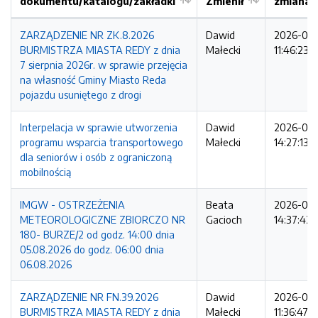
dokumentu/katalogu/zakładki
Zmienił
zmiana
ZARZĄDZENIE NR ZK.8.2026
Dawid
2026-08
BURMISTRZA MIASTA REDY z dnia
Małecki
11:46:23
7 sierpnia 2026r. w sprawie przejęcia
na własność Gminy Miasto Reda
pojazdu usuniętego z drogi
Interpelacja w sprawie utworzenia
Dawid
2026-08
programu wsparcia transportowego
Małecki
14:27:13
dla seniorów i osób z ograniczoną
mobilnością
IMGW - OSTRZEŻENIA
Beata
2026-08
METEOROLOGICZNE ZBIORCZO NR
Gacioch
14:37:42
180- BURZE/2 od godz. 14:00 dnia
05.08.2026 do godz. 06:00 dnia
06.08.2026
ZARZĄDZENIE NR FN.39.2026
Dawid
2026-08
BURMISTRZA MIASTA REDY z dnia
Małecki
11:36:47