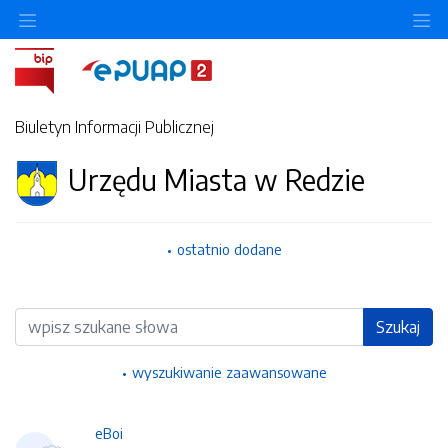
Ukryj/pokaż menu przedmiotowe
Uk
Biuletyn Informacji Publicznej
Urzędu Miasta w Redzie
ostatnio dodane
Wyszukiwarka
Szukaj
wyszukiwanie zaawansowane
eBoi