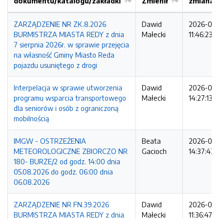
dokumentu/katalogu/zakładki
Zmienił
zmiana
ZARZĄDZENIE NR ZK.8.2026
Dawid
2026-08
BURMISTRZA MIASTA REDY z dnia
Małecki
11:46:23
7 sierpnia 2026r. w sprawie przejęcia
na własność Gminy Miasto Reda
pojazdu usuniętego z drogi
Interpelacja w sprawie utworzenia
Dawid
2026-08
programu wsparcia transportowego
Małecki
14:27:13
dla seniorów i osób z ograniczoną
mobilnością
IMGW - OSTRZEŻENIA
Beata
2026-08
METEOROLOGICZNE ZBIORCZO NR
Gacioch
14:37:42
180- BURZE/2 od godz. 14:00 dnia
05.08.2026 do godz. 06:00 dnia
06.08.2026
ZARZĄDZENIE NR FN.39.2026
Dawid
2026-08
BURMISTRZA MIASTA REDY z dnia
Małecki
11:36:47