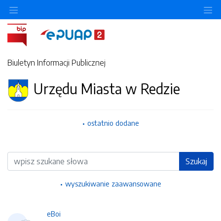
Ukryj/pokaż menu przedmiotowe
Uk
Biuletyn Informacji Publicznej
Urzędu Miasta w Redzie
ostatnio dodane
Wyszukiwarka
Szukaj
wyszukiwanie zaawansowane
eBoi