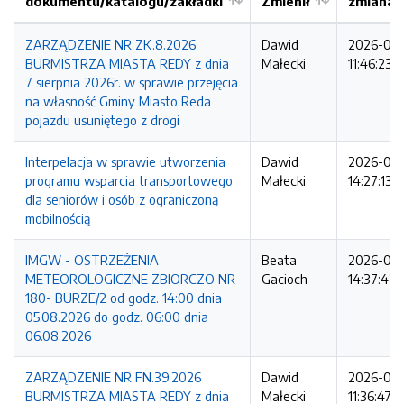
dokumentu/katalogu/zakładki
Zmienił
zmiana
ZARZĄDZENIE NR ZK.8.2026
Dawid
2026-08
BURMISTRZA MIASTA REDY z dnia
Małecki
11:46:23
7 sierpnia 2026r. w sprawie przejęcia
na własność Gminy Miasto Reda
pojazdu usuniętego z drogi
Interpelacja w sprawie utworzenia
Dawid
2026-08
programu wsparcia transportowego
Małecki
14:27:13
dla seniorów i osób z ograniczoną
mobilnością
IMGW - OSTRZEŻENIA
Beata
2026-08
METEOROLOGICZNE ZBIORCZO NR
Gacioch
14:37:42
180- BURZE/2 od godz. 14:00 dnia
05.08.2026 do godz. 06:00 dnia
06.08.2026
ZARZĄDZENIE NR FN.39.2026
Dawid
2026-08
BURMISTRZA MIASTA REDY z dnia
Małecki
11:36:47