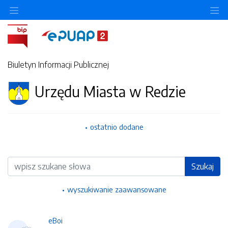
Ukryj/pokaż menu przedmiotowe
Uk
Biuletyn Informacji Publicznej
Urzędu Miasta w Redzie
ostatnio dodane
Wyszukiwarka
Szukaj
wyszukiwanie zaawansowane
eBoi