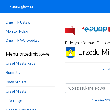
Strona główna
Dziennik Ustaw
Monitor Polski
Dziennik Wojewódzki
Biuletyn Informacji Publicz
Urzędu Mi
Menu przedmiotowe
Urząd Miasta Reda
os
Burmistrz
Rada Miejska
Wyszukiwarka
Urząd Miasta
wyszukiw
Informacje
Odpady komunalne