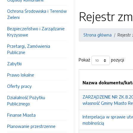
Ochrona Środowiska i Terenów
Rejestr zm
Zieleni
Bezpieczeństwo i Zarządzanie
Kryzysowe
Strona główna
Rejestr
Przetargi, Zamówienia
Publiczne
Pokaż
pozycji
Zabytki
Prawo lokalne
Nazwa dokumentu/kata
Oferty pracy
ZARZĄDZENIE NR ZK.8.202
Działalność Pożytku
własność Gminy Miasto Re
Publicznego
Finanse Miasta
Interpelacja w sprawie ut
mobilnością
Planowanie przestrzenne