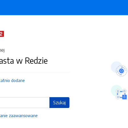
nej
asta w Redzie
tatnio dodane
Szukaj
anie zaawansowane