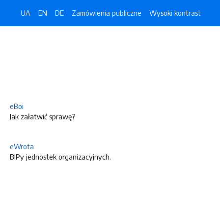
UA
EN
DE
Zamówienia publiczne
Wysoki kontrast
eBoi
Jak załatwić sprawę?
eWrota
BIPy jednostek organizacyjnych.