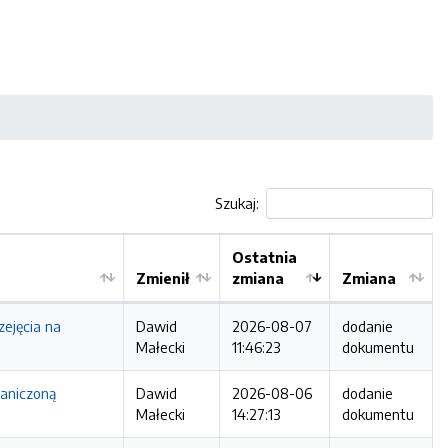
Szukaj:
Ostatnia
Zmienił
zmiana
Zmiana
ejęcia na
Dawid
2026-08-07
dodanie
Małecki
11:46:23
dokumentu
raniczoną
Dawid
2026-08-06
dodanie
Małecki
14:27:13
dokumentu