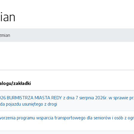
ian
 zmian
logu/zakładki
6 BURMISTRZA MIASTA REDY z dnia 7 sierpnia 2026r. w sprawie prz
da pojazdu usuniętego z drogi
worzenia programu wsparcia transportowego dla seniorów i osób z og