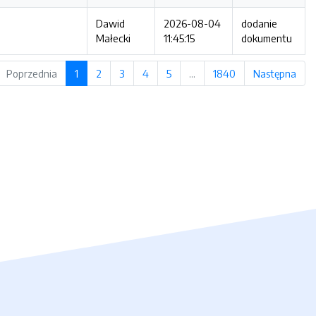
Dawid
2026-08-04
dodanie
Małecki
11:45:15
dokumentu
Poprzednia
1
2
3
4
5
…
1840
Następna