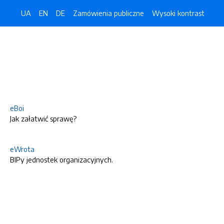
UA
EN
DE
Zamówienia publiczne
Wysoki kontrast
eBoi
Jak załatwić sprawę?
eWrota
BIPy jednostek organizacyjnych.