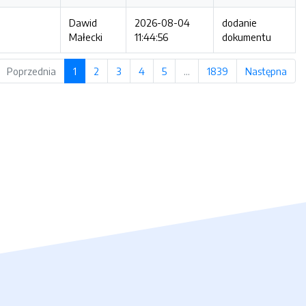
Dawid
2026-08-04
dodanie
Małecki
11:44:56
dokumentu
Poprzednia
1
2
3
4
5
…
1839
Następna