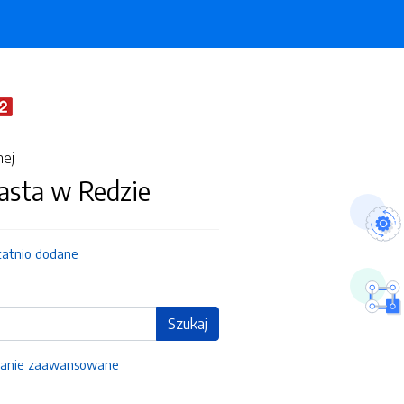
nej
asta w Redzie
tatnio dodane
Szukaj
anie zaawansowane