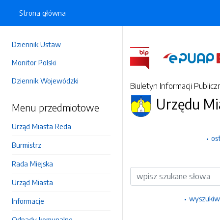
Strona główna
Dziennik Ustaw
Monitor Polski
Dziennik Wojewódzki
Biuletyn Informacji Publicz
Urzędu Mi
Menu przedmiotowe
Urząd Miasta Reda
os
Burmistrz
Rada Miejska
Wyszukiwarka
Urząd Miasta
wyszukiw
Informacje
Odpady komunalne