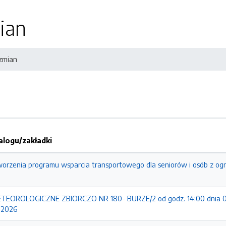
ian
 zmian
logu/zakładki
worzenia programu wsparcia transportowego dla seniorów i osób z og
EOROLOGICZNE ZBIORCZO NR 180- BURZE/2 od godz. 14:00 dnia 0
.2026