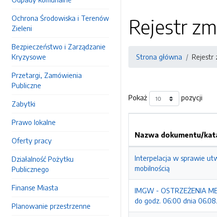
Ochrona Środowiska i Terenów
Rejestr zm
Zieleni
Bezpieczeństwo i Zarządzanie
Kryzysowe
Strona główna
Rejestr
Przetargi, Zamówienia
Publiczne
Pokaż
pozycji
Zabytki
Prawo lokalne
Nazwa dokumentu/kata
Oferty pracy
Interpelacja w sprawie ut
Działalność Pożytku
mobilnością
Publicznego
Finanse Miasta
IMGW - OSTRZEŻENIA MET
do godz. 06:00 dnia 06.08
Planowanie przestrzenne