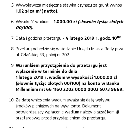
Wywoławcza miesięczna stawka czynszu za grunt wynosi:
2
1,02 zł za m
( netto).
Wysokość wadium
- 1.000,00 zł
(słownie: tysiąc złotych
00/100).
00
Data i godzina przetargu -
4 lutego 2019 r. godz. 10
.
Przetarg odbędzie się w siedzibie Urzędu Miasta Redy przy
ul. Gdańskiej 33, pokój nr 202.
Warunkiem
przystąpienia do przetargu jest
wpłacenie
w terminie do dnia
1 lutego 2019 r. wadium w wysokości 1.000,00 zł
(słownie tysiąc złotych 00/100)
na konto
w Banku
Millennium nr: 66 1160 2202 0000 0002 5073 9669.
Za datę wniesienia wadium uważa się datę wpływu
środków pieniężnych na w/w konto. Dokument
potwierdzający wpłacenie wadium należy okazać komisji
przetargowej przed przystąpieniem do przetargu.