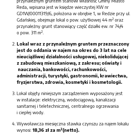
przynależnym gruntem stanowi własność Gminy Miasto
Reda, wpisana jest w księdze wieczystej KW nr
GD1W/00011319/6, położona w obrębie 1, w Redzie przy ul.
2
Gdańskiej, obejmuje lokal o pow. użytkowej 44 m
oraz
przynależny grunt stanowiący część działki ew. nr 74/4
2
o pow. 311 m
.
L
okal wraz z przynależnym gruntem przeznaczony
jest do oddania w najem na okres do 3 lat na cele
nieuciążliwej działalności usługowej, niekolidującej
z za
budową mieszkaniową, z zakresu;
oświaty
i
nauczania,
bankowości,
rachunkowości,
administracji, tury
styki, gastronomii, krawiectwa,
fryzjerstwa, zdrowia, kosmetyki i kosmetologii.
Lokal objęty niniejszym zarządzeniem wyposażony jest
w instalacje: elektryczną, wodociągową, kanalizacji
sanitarnej i teletechnicznej, centralnego ogrzewania
i ciepłej wody.
Wywoławcza miesięczna stawka czynszu za najem lokalu
2
wynosi:
18,36 zł za m
(netto).