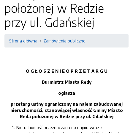
położonej w Redzie
przy ul. Gdańskiej
Strona główna
Zamówienia publiczne
O G Ł O S Z E N I E
O
P R Z E T A R G
U
Burmistrz Miast
a
Red
y
ogłasza
przetarg ustn
y
ograniczon
y
na
najem zabudowanej
nieruchomości, stanowiącej własność Gminy Miasto
Reda
położonej w Redzie przy ul.
Gdańskiej
Nieruchomość przeznaczana do najmu wraz z