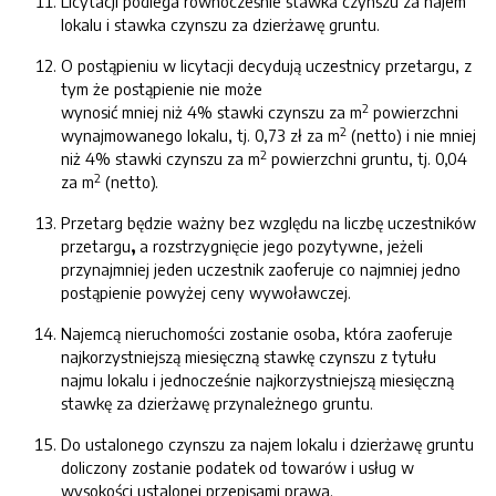
Licytacji podlega równocześnie stawka czynszu za najem
lokalu i stawka czynszu za dzierżawę gruntu.
O postąpieniu w licytacji decydują uczestnicy przetargu, z
tym że postąpienie nie może
2
wynosić mniej niż 4% stawki czynszu za m
powierzchni
2
wynajmowanego lokalu, tj. 0,73 zł za m
(netto) i nie mniej
2
niż 4% stawki czynszu za m
powierzchni gruntu, tj. 0,04
2
za m
(netto).
Przetarg będzie ważny bez względu na liczbę uczestników
przetargu
,
a rozstrzygnięcie jego pozytywne, jeżeli
przynajmniej jeden uczestnik zaoferuje co najmniej jedno
postąpienie powyżej ceny wywoławczej.
Najemcą nieruchomości zostanie osoba, która zaoferuje
najkorzystniejszą miesięczną stawkę czynszu z tytułu
najmu lokalu i jednocześnie najkorzystniejszą miesięczną
stawkę za dzierżawę przynależnego gruntu.
Do ustalonego czynszu za najem lokalu i dzierżawę gruntu
doliczony zostanie podatek od towarów i usług w
wysokości ustalonej przepisami prawa.