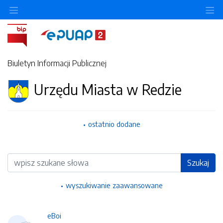
Ukryj/pokaż menu przedmiotowe
Uk
Biuletyn Informacji Publicznej
Urzędu Miasta w Redzie
ostatnio dodane
Wyszukiwarka
Szukaj
wyszukiwanie zaawansowane
eBoi