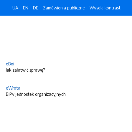
UA
EN
DE
Zamówienia publiczne
Wysoki kontrast
eBoi
Jak załatwić sprawę?
eWrota
BIPy jednostek organizacyjnych.