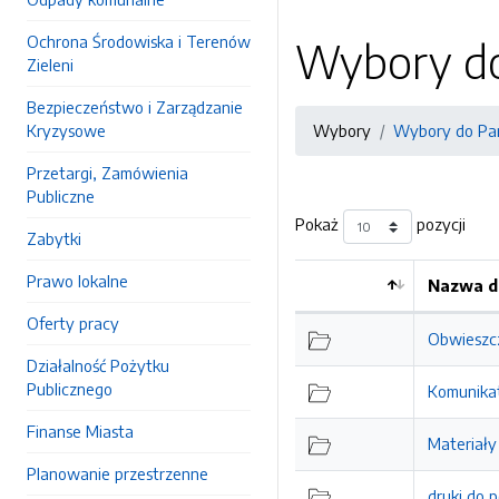
Ochrona Środowiska i Terenów
Wybory do
Zieleni
Bezpieczeństwo i Zarządzanie
Kryzysowe
Wybory
Wybory do Par
Przetargi, Zamówienia
Publiczne
Pokaż
pozycji
Zabytki
Prawo lokalne
Nazwa d
Kolejność
Oferty pracy
Obwieszc
Działalność Pożytku
Publicznego
Komunikat
Finanse Miasta
Materiały
Planowanie przestrzenne
druki do 