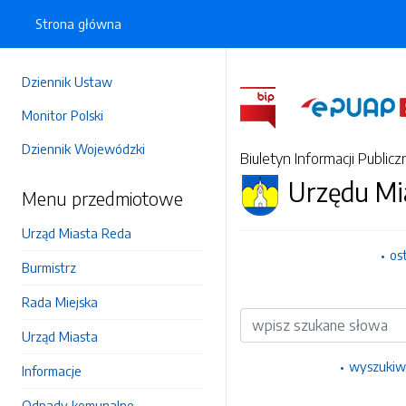
Strona główna
Dziennik Ustaw
Monitor Polski
Dziennik Wojewódzki
Biuletyn Informacji Publicz
Urzędu Mi
Menu przedmiotowe
Urząd Miasta Reda
os
Burmistrz
Rada Miejska
Wyszukiwarka
Urząd Miasta
wyszukiw
Informacje
Odpady komunalne