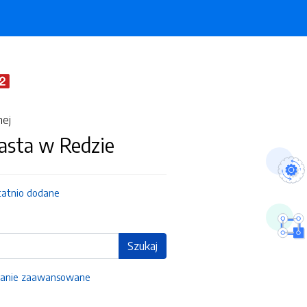
nej
asta w Redzie
tatnio dodane
Szukaj
anie zaawansowane