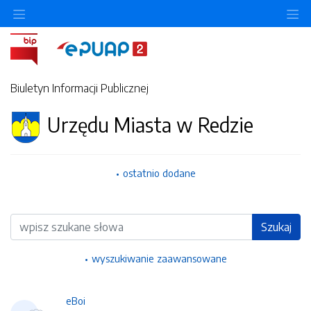
Ukryj/pokaż menu przedmiotowe
Uk
Biuletyn Informacji Publicznej
Urzędu Miasta w Redzie
ostatnio dodane
Wyszukiwarka
Szukaj
wyszukiwanie zaawansowane
eBoi