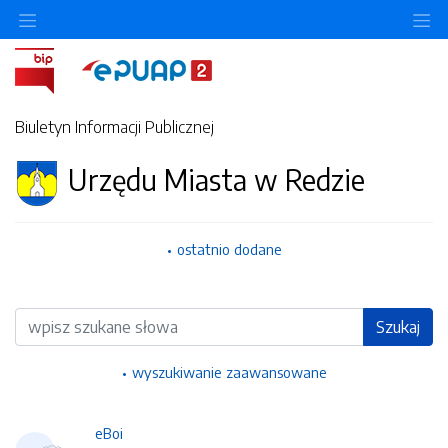
Ukryj/pokaż menu przedmiotowe
Uk
Biuletyn Informacji Publicznej
Urzędu Miasta w Redzie
ostatnio dodane
Wyszukiwarka
Szukaj
wyszukiwanie zaawansowane
eBoi