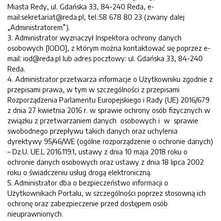
Miasta Redy, ul. Gdańska 33, 84-240 Reda, e-
mail:sekretariat@reda.pl, tel.:58 678 80 23 (zwany dalej
„Administratorem”).
3. Administrator wyznaczył Inspektora ochrony danych
osobowych [IODO], z którym można kontaktować się poprzez e-
mail: iod@reda.pl lub adres pocztowy: ul. Gdańska 33, 84-240
Reda.
4. Administrator przetwarza informacje o Użytkowniku zgodnie z
przepisami prawa, w tym w szczególności z przepisami
Rozporządzenia Parlamentu Europejskiego i Rady (UE) 2016/679
z dnia 27 kwietnia 2016 r. w sprawie ochrony osób fizycznych w
związku z przetwarzaniem danych osobowych i w sprawie
swobodnego przepływu takich danych oraz uchylenia
dyrektywy 95/46/WE (ogólne rozporządzenie o ochronie danych)
– Dz.U. UE.L 2016.119.1, ustawy z dnia 10 maja 2018 roku o
ochronie danych osobowych oraz ustawy z dnia 18 lipca 2002
roku o świadczeniu usług drogą elektroniczną.
5. Administrator dba o bezpieczeństwo informacji o
Użytkownikach Portalu, w szczególności poprzez stosowną ich
ochronę oraz zabezpieczenie przed dostępem osób
nieuprawnionych.