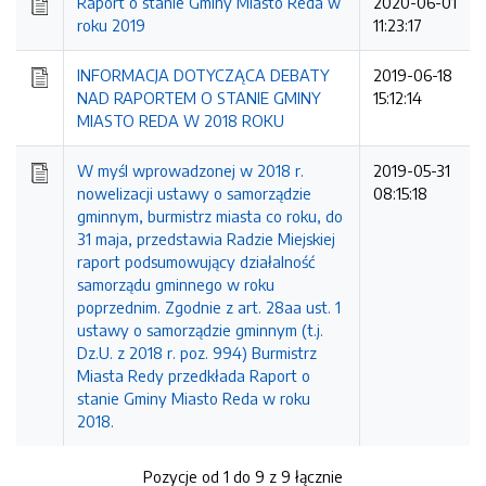
Raport o stanie Gminy Miasto Reda w
2020-06-01
roku 2019
11:23:17
INFORMACJA DOTYCZĄCA DEBATY
2019-06-18
NAD RAPORTEM O STANIE GMINY
15:12:14
MIASTO REDA W 2018 ROKU
W myśl wprowadzonej w 2018 r.
2019-05-31
nowelizacji ustawy o samorządzie
08:15:18
gminnym, burmistrz miasta co roku, do
31 maja, przedstawia Radzie Miejskiej
raport podsumowujący działalność
samorządu gminnego w roku
poprzednim. Zgodnie z art. 28aa ust. 1
ustawy o samorządzie gminnym (t.j.
Dz.U. z 2018 r. poz. 994) Burmistrz
Miasta Redy przedkłada Raport o
stanie Gminy Miasto Reda w roku
2018.
Pozycje od 1 do 9 z 9 łącznie