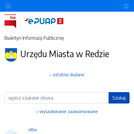
Ukryj/pokaż menu przedmiotowe
Uk
Biuletyn Informacji Publicznej
Urzędu Miasta w Redzie
ostatnio dodane
Wyszukiwarka
Szukaj
wyszukiwanie zaawansowane
eBoi