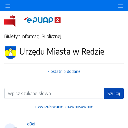
Ukryj/pokaż menu przedmiotowe
Uk
Biuletyn Informacji Publicznej
Urzędu Miasta w Redzie
ostatnio dodane
Wyszukiwarka
Szukaj
wyszukiwanie zaawansowane
eBoi