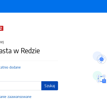
nej
asta w Redzie
tatnio dodane
Szukaj
anie zaawansowane