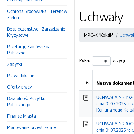
Ochrona Środowiska i Terenów
Uchwały
Zieleni
Bezpieczeństwo i Zarządzanie
Kryzysowe
MPC-K "Koksik"
Uchwa
Przetargi, Zamówienia
Publiczne
Pokaż
pozycji
Zabytki
Prawo lokalne
Nazwa dokumentu
Oferty pracy
Kolejność
UCHWAŁA NR 11/2025
Działalność Pożytku
dnia 01.07.2025 ro
Publicznego
Komunalnego Koksik
Finanse Miasta
UCHWAŁA NR 10/202
Planowanie przestrzenne
dnia 01.07.2025 rok