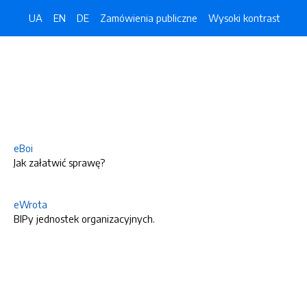
UA
EN
DE
Zamówienia publiczne
Wysoki kontrast
eBoi
Jak załatwić sprawę?
eWrota
BIPy jednostek organizacyjnych.