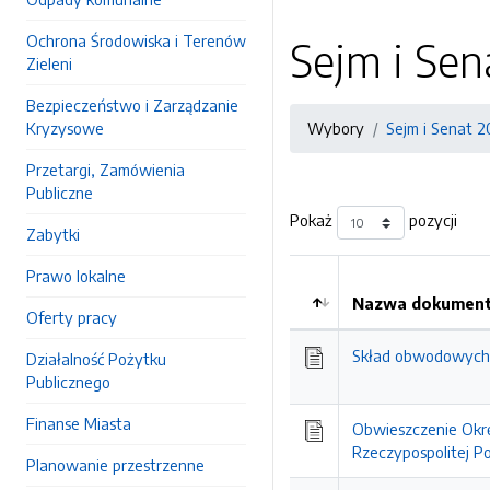
Ochrona Środowiska i Terenów
Sejm i Sen
Zieleni
Bezpieczeństwo i Zarządzanie
Kryzysowe
Wybory
Sejm i Senat 2
Przetargi, Zamówienia
Publiczne
Pokaż
pozycji
Zabytki
Prawo lokalne
Nazwa dokumentu
Oferty pracy
Kolejność
Skład obwodowych 
Działalność Pożytku
Publicznego
Finanse Miasta
Obwieszczenie Okr
Rzeczypospolitej P
Planowanie przestrzenne