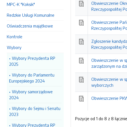
Obwieszczenie Okr
MPC-K "Koksik"
Rzeczypospolitej P
Redzkie Usługi Komunalne
Obwieszczenie Pańs
Oświadczenia majątkowe
Rzeczypospolitej Po
Kontrole
Zgłoszenie kandyda
Rzeczypospolitej Po
Wybory
Wybory Prezydenta RP
Obwieszczenie w sp
2025
zarządzonym na dzie
Wybory do Parlamentu
Obwieszczenie w s
Europejskiego 2024
wyborczych
Wybory samorządowe
2024
Obwieszczenie PK
Wybory do Sejmu i Senatu
2023
Pozycje od 1 do 8 z 8 łączni
Wybory Prezydenta RP