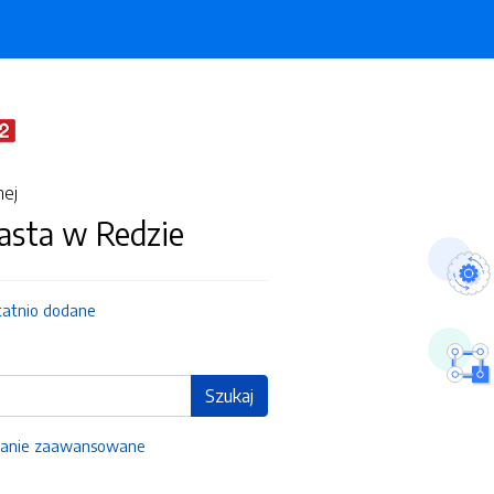
nej
asta w Redzie
tatnio dodane
Szukaj
anie zaawansowane