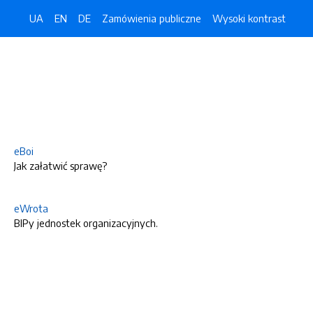
UA
EN
DE
Zamówienia publiczne
Wysoki kontrast
eBoi
Jak załatwić sprawę?
eWrota
BIPy jednostek organizacyjnych.