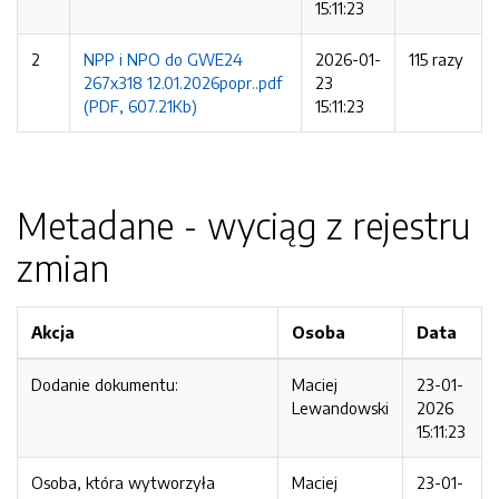
15:11:23
2
NPP i NPO do GWE24
2026-01-
115 razy
267x318 12.01.2026popr..pdf
23
(PDF, 607.21Kb)
15:11:23
Metadane - wyciąg z rejestru
zmian
Akcja
Osoba
Data
Dodanie dokumentu:
Maciej
23-01-
Lewandowski
2026
15:11:23
Osoba, która wytworzyła
Maciej
23-01-