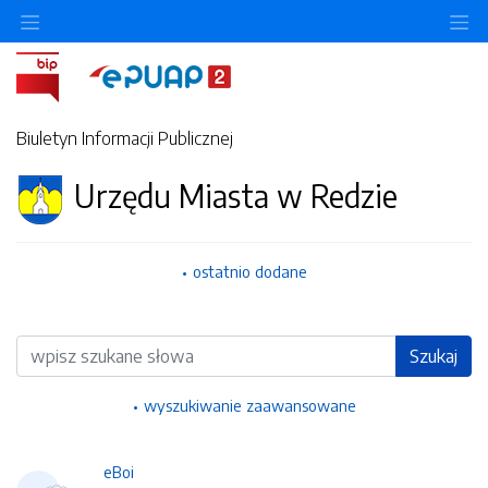
Ukryj/pokaż menu przedmiotowe
Uk
Biuletyn Informacji Publicznej
Urzędu Miasta w Redzie
ostatnio dodane
Wyszukiwarka
Szukaj
wyszukiwanie zaawansowane
eBoi