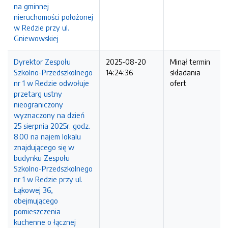
na gminnej
nieruchomości położonej
w Redzie przy ul.
Gniewowskiej
Dyrektor Zespołu
2025-08-20
Minął termin
Szkolno-Przedszkolnego
14:24:36
składania
nr 1 w Redzie odwołuje
ofert
przetarg ustny
nieograniczony
wyznaczony na dzień
25 sierpnia 2025r. godz.
8.00 na najem lokalu
znajdującego się w
budynku Zespołu
Szkolno-Przedszkolnego
nr 1 w Redzie przy ul.
Łąkowej 36,
obejmującego
pomieszczenia
kuchenne o łącznej