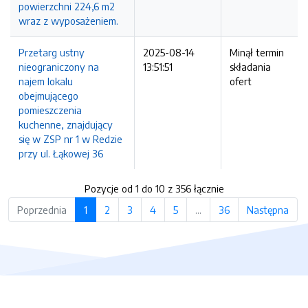
powierzchni 224,6 m2
wraz z wyposażeniem.
Przetarg ustny
2025-08-14
Minął termin
nieograniczony na
13:51:51
składania
najem lokalu
ofert
obejmującego
pomieszczenia
kuchenne, znajdujący
się w ZSP nr 1 w Redzie
przy ul. Łąkowej 36
Pozycje od 1 do 10 z 356 łącznie
Poprzednia
1
2
3
4
5
…
36
Następna