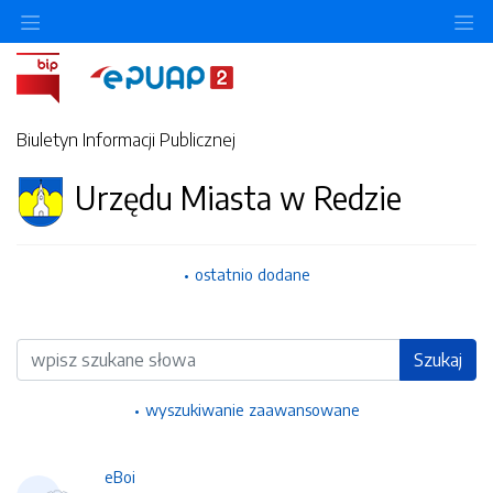
Ukryj/pokaż menu przedmiotowe
Uk
Biuletyn Informacji Publicznej
Urzędu Miasta w Redzie
ostatnio dodane
Wyszukiwarka
Szukaj
wyszukiwanie zaawansowane
eBoi