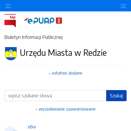
Ukryj/pokaż menu przedmiotowe
Uk
Biuletyn Informacji Publicznej
Urzędu Miasta w Redzie
ostatnio dodane
Wyszukiwarka
Szukaj
wyszukiwanie zaawansowane
eBoi