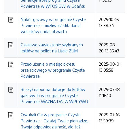
beneficjentów programu Czyste
11:52:19
Powietrze w WFOŚiGW w Gdańsk
Nabór gazowy w programie Czyste
2025-10-16
Powietrze - możliwość składania
13:38:34
wniosków nadal otwarta
Czasowe zawieszenie wybranych
2025-08-
kotłów na pellet na Liście ZUM
20 13:35:43
Przedłużenie o miesiąc okresu
2025-08-01
przejściowego w programie Czyste
13:05:58
Powietrze
Ruszył nabór na dotacje do kotłów
2025-07-18
gazowych w programie Czyste
11:16:10
Powietrze WAŻNA DATA WPŁYWU
Oszukali Cię w programie Czyste
2025-07-16
Powietrze - Działaj Twoje pieniądze,
13:59:39
Twoja odpowiedzialność, ale też