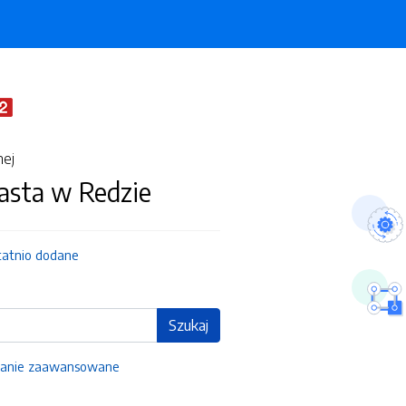
nej
asta w Redzie
tatnio dodane
Szukaj
anie zaawansowane