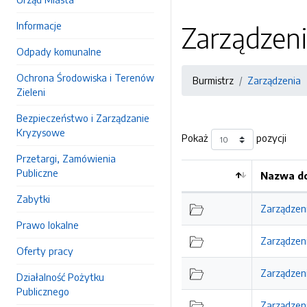
Informacje
Zarządzen
Odpady komunalne
Ochrona Środowiska i Terenów
Burmistrz
Zarządzenia
Zieleni
Bezpieczeństwo i Zarządzanie
Kryzysowe
Pokaż
pozycji
Przetargi, Zamówienia
Publiczne
Nazwa do
Kolejność
Zabytki
Zarządzen
Prawo lokalne
Zarządzen
Oferty pracy
Zarządzen
Działalność Pożytku
Publicznego
Zarządzen