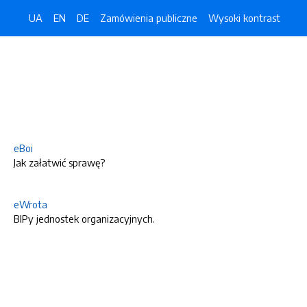
UA
EN
DE
Zamówienia publiczne
Wysoki kontrast
eBoi
Jak załatwić sprawę?
eWrota
BIPy jednostek organizacyjnych.