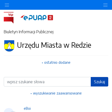
Ukryj/pokaż menu przedmiotowe
Uk
Biuletyn Informacji Publicznej
Urzędu Miasta w Redzie
ostatnio dodane
Wyszukiwarka
Szukaj
wyszukiwanie zaawansowane
eBoi