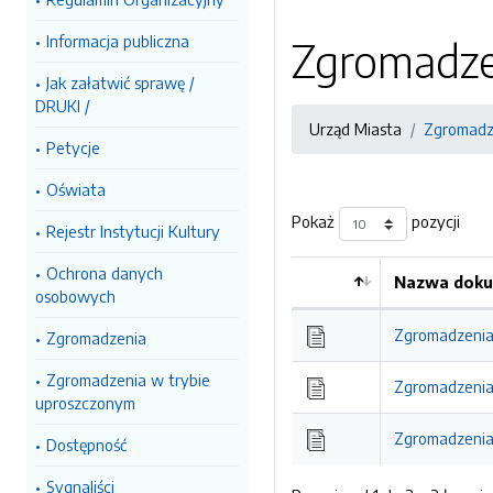
Informacja publiczna
Zgromadze
Jak załatwić sprawę /
DRUKI /
Urząd Miasta
Zgromadz
Petycje
Oświata
Pokaż
pozycji
Rejestr Instytucji Kultury
Ochrona danych
Nazwa doku
osobowych
Kolejność
Zgromadzenia 
Zgromadzenia
Zgromadzenia w trybie
Zgromadzenia 
uproszczonym
Zgromadzenia 
Dostępność
Sygnaliści