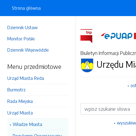
Strona główna
Dziennik Ustaw
Monitor Polski
Dziennik Wojewódzki
Biuletyn Informacji Publicz
Urzędu Mi
Menu przedmiotowe
Urząd Miasta Reda
os
Burmistrz
Rada Miejska
Wyszukiwarka
Urząd Miasta
wyszukiw
Władze Miasta
Regulamin Organizacyjny