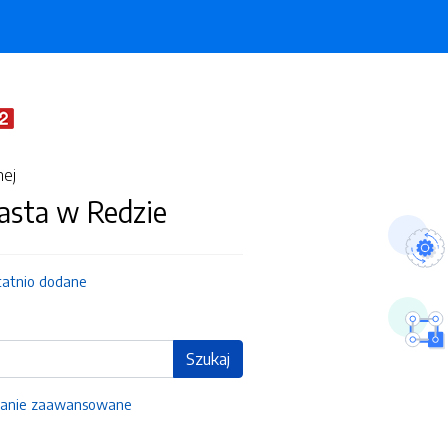
nej
asta w Redzie
tatnio dodane
Szukaj
anie zaawansowane