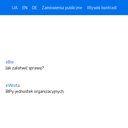
UA
EN
DE
Zamówienia publiczne
Wysoki kontrast
eBoi
Jak załatwić sprawę?
eWrota
BIPy jednostek organizacyjnych.