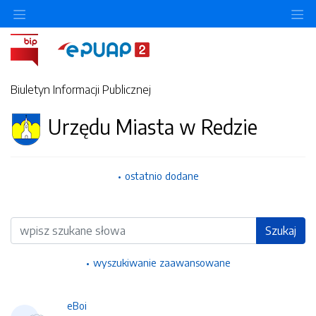
Ukryj/pokaż menu przedmiotowe
Uk
Biuletyn Informacji Publicznej
Urzędu Miasta w Redzie
ostatnio dodane
Wyszukiwarka
Szukaj
wyszukiwanie zaawansowane
eBoi