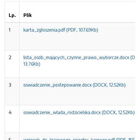
Lp.
Plik
1
karta_zgłoszenia.pdf (PDF, 107.69Kb)
2
lista_osób_mających_czynne_prawo_wyborcze.docx (DO
13.76Kb)
3
oswiadczenie_postepowanie.docx (DOCX, 12.52Kb)
4
oswiadczenie_wlada_rodzicielska.docx (DOCX, 12.52Kb)
5
wniosek_do_krajowego_rejestru_karnego.pdf (PDF, 156.2