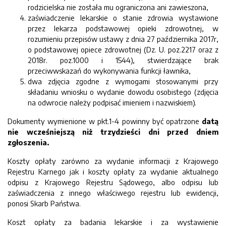
rodzicielska nie została mu ograniczona ani zawieszona,
zaświadczenie lekarskie o stanie zdrowia wystawione
przez lekarza podstawowej opieki zdrowotnej, w
rozumieniu przepisów ustawy z dnia 27 października 2017r,
o podstawowej opiece zdrowotnej (Dz. U. poz.2217 oraz z
2018r. poz.1000 i 1544), stwierdzające brak
przeciwwskazań do wykonywania funkcji ławnika,
dwa zdjęcia zgodne z wymogami stosowanymi przy
składaniu wniosku o wydanie dowodu osobistego (zdjęcia
na odwrocie należy podpisać imieniem i nazwiskiem).
Dokumenty wymienione w pkt.1-4 powinny być opatrzone
datą
nie wcześniejszą niż trzydzieści dni przed dniem
zgłoszenia.
Koszty opłaty zarówno za wydanie informacji z Krajowego
Rejestru Karnego jak i koszty opłaty za wydanie aktualnego
odpisu z Krajowego Rejestru Sądowego, albo odpisu lub
zaświadczenia z innego właściwego rejestru lub ewidencji,
ponosi Skarb Państwa.
Koszt opłaty za badania lekarskie i za wystawienie