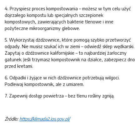
4. Przyspiesz proces kompostowania – możesz w tym celu użyć
dojrzałego kompostu lub specjalnych szczepionek
kompostowych, zawierających bakterie tlenowe i inne
pożyteczne mikroorganizmy glebowe.
5. Wykorzystaj dżdżownice, które pomogą szybko przetworzyć
odpady. Nie musisz szukać ich w ziemi – odwiedź sklep wędkarski.
Zapytaj o dżdżownice kalifornijskie – to najbardziej żarłoczny
gatunek. Jeśli trzymasz kompostownik na działce, zabezpiecz dno
przed kretami.
6. Odpadki i żyjące w nich dżdżownice potrzebują wilgoci.
Podlewaj kompostownik, ale z umiarem.
7. Zapewnij dostęp powietrza – bez tlenu rośliny zgniją.
Źródło:
https://klimada2.ios.gov.pl/