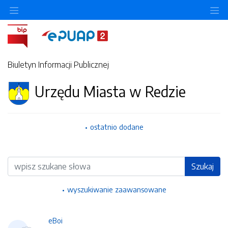
Ukryj/pokaż menu przedmiotowe
Uk
Biuletyn Informacji Publicznej
Urzędu Miasta w Redzie
ostatnio dodane
Wyszukiwarka
Szukaj
wyszukiwanie zaawansowane
eBoi