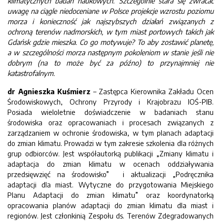
klimatycznych badań naukowych. Szczególnie stara się zwracać
uwagę na ciągle niedoceniane w Polsce projekcje wzrostu poziomu
morza i konieczność jak najszybszych działań związanych z
ochroną terenów nadmorskich, w tym miast portowych takich jak
Gdańsk gdzie mieszka. Co go motywuje? To aby zostawić planetę,
a w szczególności morza następnym pokoleniom w stanie jeśli nie
dobrym (na to może być za późno) to przynajmniej nie
katastrofalnym.
dr Agnieszka Kuśmierz
– Zastępca Kierownika Zakładu Ocen
Środowiskowych, Ochrony Przyrody i Krajobrazu IOŚ-PIB.
Posiada wieloletnie doświadczenie w badaniach stanu
środowiska oraz opracowaniach i procesach związanych z
zarządzaniem w ochronie środowiska, w tym planach adaptacji
do zmian klimatu. Prowadzi w tym zakresie szkolenia dla różnych
grup odbiorców. Jest współautorką publikacji „Zmiany klimatu i
adaptacja do zmian klimatu w ocenach oddziaływania
przedsięwzięć na środowisko” i aktualizacji „Podręcznika
adaptacji dla miast. Wytyczne do przygotowania Miejskiego
Planu Adaptacji do zmian klimatu” oraz koordynatorką
opracowania planów adaptacji do zmian klimatu dla miast i
regionów. Jest członkinią Zespołu ds. Terenów Zdegradowanych