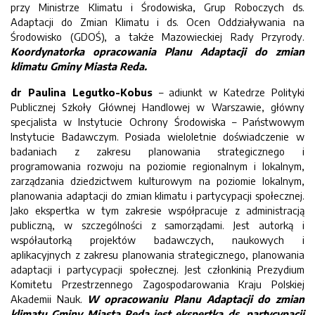
przy Ministrze Klimatu i Środowiska, Grup Roboczych ds.
Adaptacji do Zmian Klimatu i ds. Ocen Oddziaływania na
Środowisko (GDOŚ), a także Mazowieckiej Rady Przyrody.
Koordynatorka opracowania Planu Adaptacji do zmian
klimatu Gminy Miasta Reda.
dr Paulina Legutko-Kobus
– adiunkt w Katedrze Polityki
Publicznej Szkoły Głównej Handlowej w Warszawie, główny
specjalista w Instytucie Ochrony Środowiska – Państwowym
Instytucie Badawczym. Posiada wieloletnie doświadczenie w
badaniach z zakresu planowania strategicznego i
programowania rozwoju na poziomie regionalnym i lokalnym,
zarządzania dziedzictwem kulturowym na poziomie lokalnym,
planowania adaptacji do zmian klimatu i partycypacji społecznej.
Jako ekspertka w tym zakresie współpracuje z administracją
publiczną, w szczególności z samorządami. Jest autorką i
współautorką projektów badawczych, naukowych i
aplikacyjnych z zakresu planowania strategicznego, planowania
adaptacji i partycypacji społecznej. Jest członkinią Prezydium
Komitetu Przestrzennego Zagospodarowania Kraju Polskiej
Akademii Nauk.
W opracowaniu Planu Adaptacji do zmian
klimatu Gminy Miasta Reda jest ekspertką ds. partycypacji