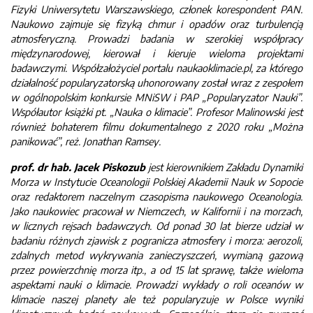
Fizyki Uniwersytetu Warszawskiego, członek korespondent PAN.
Naukowo zajmuje się fizyką chmur i opadów oraz turbulencją
atmosferyczną. Prowadzi badania w szerokiej współpracy
międzynarodowej, kierował i kieruje wieloma projektami
badawczymi. Współzałożyciel portalu naukaoklimacie.pl, za którego
działalność popularyzatorską uhonorowany został wraz z zespołem
w ogólnopolskim konkursie MNiSW i PAP „Popularyzator Nauki”.
Współautor książki pt. „Nauka o klimacie”. Profesor Malinowski jest
również bohaterem filmu dokumentalnego z 2020 roku „Można
panikować”, reż. Jonathan Ramsey.
prof. dr hab. Jacek Piskozub
jest kierownikiem Zakładu Dynamiki
Morza w Instytucie Oceanologii Polskiej Akademii Nauk w Sopocie
oraz redaktorem naczelnym czasopisma naukowego Oceanologia.
Jako naukowiec pracował w Niemczech, w Kalifornii i na morzach,
w licznych rejsach badawczych. Od ponad 30 lat bierze udział w
badaniu różnych zjawisk z pogranicza atmosfery i morza: aerozoli,
zdalnych metod wykrywania zanieczyszczeń, wymianą gazową
przez powierzchnię morza itp., a od 15 lat sprawę, także wieloma
aspektami nauki o klimacie. Prowadzi wykłady o roli oceanów w
klimacie naszej planety ale też popularyzuje w Polsce wyniki