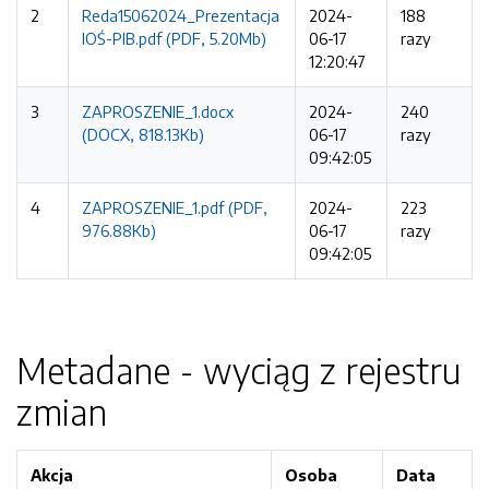
2
Reda15062024_Prezentacja
2024-
188
IOŚ-PIB.pdf (PDF, 5.20Mb)
06-17
razy
12:20:47
3
ZAPROSZENIE_1.docx
2024-
240
(DOCX, 818.13Kb)
06-17
razy
09:42:05
4
ZAPROSZENIE_1.pdf (PDF,
2024-
223
976.88Kb)
06-17
razy
09:42:05
Metadane - wyciąg z rejestru
zmian
Akcja
Osoba
Data