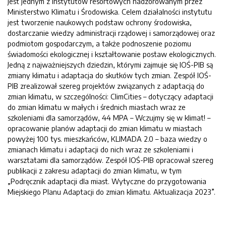
jest jednym z instytutów resortowych nadzorowanym przez
Ministerstwo Klimatu i Środowiska. Celem działalności instytutu
jest tworzenie naukowych podstaw ochrony środowiska,
dostarczanie wiedzy administracji rządowej i samorządowej oraz
podmiotom gospodarczym, a także podnoszenie poziomu
świadomości ekologicznej i kształtowanie postaw ekologicznych.
Jedną z najważniejszych dziedzin, którymi zajmuje się IOŚ-PIB są
zmiany klimatu i adaptacja do skutków tych zmian. Zespół IOŚ-
PIB zrealizował szereg projektów związanych z adaptacją do
zmian klimatu, w szczególności: ClimCities – dotyczący adaptacji
do zmian klimatu w małych i średnich miastach wraz ze
szkoleniami dla samorządów, 44 MPA – Wczujmy się w klimat! –
opracowanie planów adaptacji do zmian klimatu w miastach
powyżej 100 tys. mieszkańców, KLIMADA 2.0 – baza wiedzy o
zmianach klimatu i adaptacji do nich wraz ze szkoleniami i
warsztatami dla samorządów. Zespół IOŚ-PIB opracował szereg
publikacji z zakresu adaptacji do zmian klimatu, w tym
„Podręcznik adaptacji dla miast. Wytyczne do przygotowania
Miejskiego Planu Adaptacji do zmian klimatu. Aktualizacja 2023”.