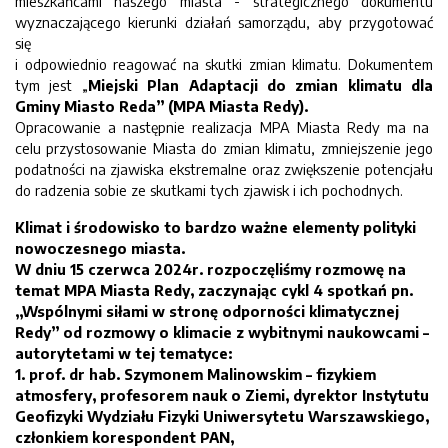
mieszkańcami naszego miasta - strategicznego dokumentu
wyznaczającego kierunki działań samorządu, aby przygotować
się
i odpowiednio reagować na skutki zmian klimatu. Dokumentem
tym jest „
Miejski Plan Adaptacji do zmian klimatu dla
Gminy Miasto Reda” (MPA Miasta Redy).
Opracowanie a następnie realizacja MPA Miasta Redy ma na
celu przystosowanie Miasta do zmian klimatu, zmniejszenie jego
podatności na zjawiska ekstremalne oraz zwiększenie potencjału
do radzenia sobie ze skutkami tych zjawisk i ich pochodnych.
Klimat i środowisko to bardzo ważne elementy polityki
nowoczesnego miasta.
W dniu 15 czerwca 2024r. rozpoczęliśmy rozmowę na
temat MPA Miasta Redy, zaczynając cykl 4 spotkań pn.
„
Wspólnymi siłami w stronę odporności klimatycznej
Redy” od
rozmowy o klimacie z wybitnymi naukowcami –
autorytetami w tej tematyce:
1.
prof. dr hab. Szymonem Malinowskim
– fizykiem
atmosfery, profesorem nauk o Ziemi, dyrektor Instytutu
Geofizyki Wydziału Fizyki Uniwersytetu Warszawskiego,
członkiem korespondent PAN,