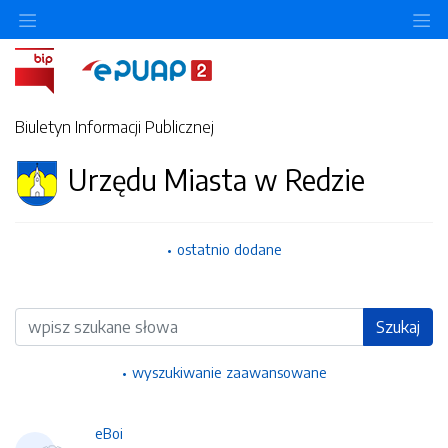
Ukryj/pokaż menu przedmiotowe
Uk
Biuletyn Informacji Publicznej
Urzędu Miasta w Redzie
ostatnio dodane
Wyszukiwarka
Szukaj
wyszukiwanie zaawansowane
eBoi