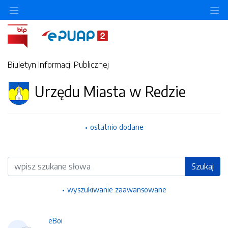
Ukryj/pokaż menu przedmiotowe
Uk
Biuletyn Informacji Publicznej
Urzędu Miasta w Redzie
ostatnio dodane
Wyszukiwarka
Szukaj
wyszukiwanie zaawansowane
eBoi