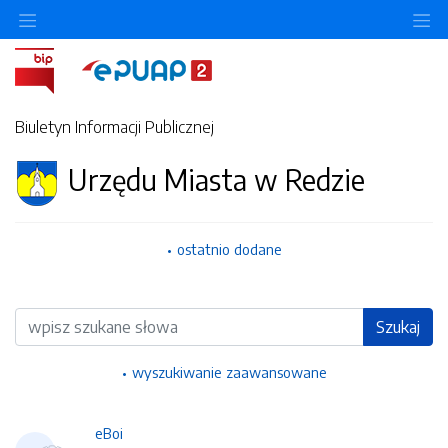
Ukryj/pokaż menu przedmiotowe
Uk
Biuletyn Informacji Publicznej
Urzędu Miasta w Redzie
ostatnio dodane
Wyszukiwarka
Szukaj
wyszukiwanie zaawansowane
eBoi