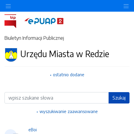
Ukryj/pokaż menu przedmiotowe
Uk
Biuletyn Informacji Publicznej
Urzędu Miasta w Redzie
ostatnio dodane
Wyszukiwarka
Szukaj
wyszukiwanie zaawansowane
eBoi