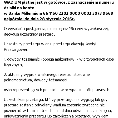
WADIUM
płatne jest w gotówce,
z zaznaczeniem numeru
działki na konto
w Banku Millennium 66 1160 2202 0000 0002 5073 9669
najpóźniej do dnia
28 stycznia 2016
r.
O wysokości postąpienia, nie mniej niż 1% ceny wywoławczej,
decydują uczestnicy przetargu.
Uczestnicy przetargu w dniu przetargu okazują Komisji
Przetargowej:
1. dowody tożsamości (obojga małżonków) - w przypadkach osób
fizycznych,
2. aktualny wypis z właściwego rejestru, stosowne
pełnomocnictwa, dowody tożsamości
osób reprezentujących podmiot - w przypadku osób prawnych.
Uczestnikom przetargu, którzy przetargu nie wygrają lub gdy
przetarg zostanie odwołany wadium zostanie zwrócone nie
później niż w terminie trzech dni od dnia odwołania, zamknięcia,
unieważnienia przetargu lub zakończenia przetargu wynikiem