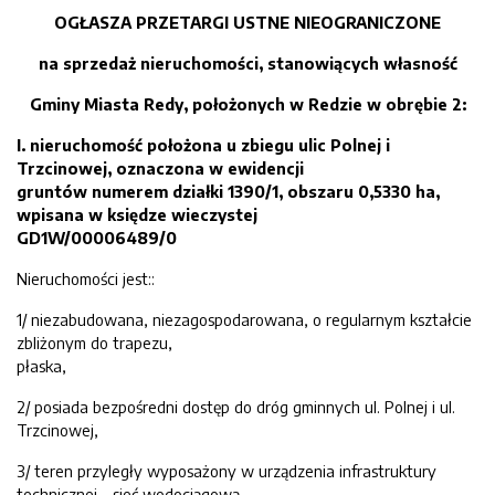
OGŁASZA
PRZETARGI USTNE NIEOGRANICZONE
na sprzedaż nieruchomości
,
stanowiących własność
Gminy Miasta Redy
,
położonych w Redzie w obrębie 2
:
I.
nieruchomość położona u zbiegu ulic Polnej i
Trzcinowej
, oznac
zona
w ewidencji
gruntów numer
e
m działk
i 1390/1
,
obszaru 0,5330 ha,
wpisana w księdze wieczystej
GD1W/000
06489/0
Nieruchomości jest::
1/ niezabudowana, niezagospodarowana, o regularnym kształcie
zbliżonym do trapezu,
płaska,
2/ posiada bezpośredni dostęp do dróg gminnych ul. Polnej i ul.
Trzcinowej,
3/ teren przyległy wyposażony w urządzenia infrastruktury
technicznej - sieć wodociągową,