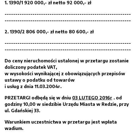
1.
1390/1
920 0
00
,- zł netto
9
2
00
0
,- zł
-----------------------------------------------------------
-----------------------------------------------------------
2.
1390/2
806 000
,- zł netto
80
600
,- zł
-----------------------------------------------------------
-----------------------------------------------------------
Do ceny nieruchomości ustalonej w przetargu zostanie
doliczony podatek VAT,
w wysokości wynikającej z obowiązujących przepisów
ustawy o podatku od towarów
i usług z dnia 11.03.2004r.
PRZETARGI
odbędą się w dniu
03 LUTEGO
201
6
r
.
od
godziny 1
0
,00 w siedzibie Urzędu Miasta w Redzie
, przy
ul.
Gdańsk
iej
33
.
Warunkiem uczestnictwa w przetargu jest wpłata
wadium.