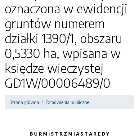
oznaczona w ewidencji
gruntów numerem
działki 1390/1, obszaru
0,5330 ha, wpisana w
księdze wieczystej
GD1W/00006489/0
Strona główna
Zamówienia publiczne
B U R M I S T R Z M I A S T A R E D Y