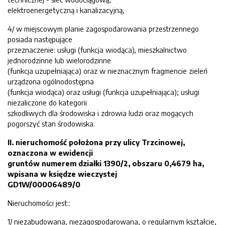
elektroenergetyczną i kanalizacyjną,
4/ w miejscowym planie zagospodarowania przestrzennego
posiada następujące
przeznaczenie: usługi (funkcja wiodąca), mieszkalnictwo
jednorodzinne lub wielorodzinne
(funkcja uzupełniająca) oraz w nieznacznym fragmencie zieleń
urządzona ogólnodostępna
(funkcja wiodąca) oraz usługi (funkcja uzupełniająca); usługi
niezaliczone do kategorii
szkodliwych dla środowiska i zdrowia ludzi oraz mogących
pogorszyć stan środowiska.
II. nieruchomość
położona przy ulicy Trzcinowej,
oznaczona w ewidencji
gruntów numerem działki 1390/2
,
obszaru 0,4679 ha,
wpisana w księdze wieczystej
GD1W/000
06489/0
Nieruchomości jest::
1/ niezabudowana, niezagospodarowana, o regularnym kształcie,