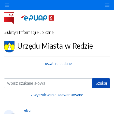
Ukryj/pokaż menu przedmiotowe
Uk
Biuletyn Informacji Publicznej
Urzędu Miasta w Redzie
ostatnio dodane
Wyszukiwarka
Szukaj
wyszukiwanie zaawansowane
eBoi