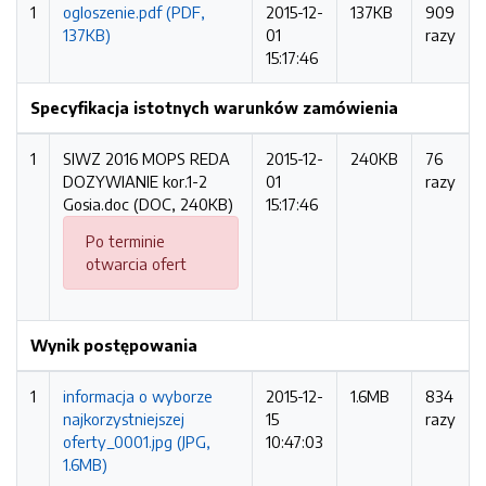
1
ogloszenie.pdf (PDF,
2015-12-
137KB
909
137KB)
01
razy
15:17:46
Specyfikacja istotnych warunków zamówienia
1
SIWZ 2016 MOPS REDA
2015-12-
240KB
76
DOZYWIANIE kor.1-2
01
razy
Gosia.doc (DOC, 240KB)
15:17:46
Po terminie
otwarcia ofert
Wynik postępowania
1
informacja o wyborze
2015-12-
1.6MB
834
najkorzystniejszej
15
razy
oferty_0001.jpg (JPG,
10:47:03
1.6MB)