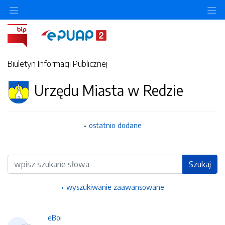
Ukryj/pokaż menu przedmiotowe
Uk
Biuletyn Informacji Publicznej
Urzędu Miasta w Redzie
ostatnio dodane
Wyszukiwarka
Szukaj
wyszukiwanie zaawansowane
eBoi