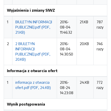
Wyjaśnienia i zmiany SIWZ
1
BIULETYN INFORMACJI
2016-
21.KB
787
PUBLICZNEJ.pdf (PDF,
08-04
razy
21.KB)
11:46:32
2
2 BIULETYN
2016-
20.KB
746
INFORMACJI
08-04
razy
PUBLICZNEJ.pdf (PDF,
14:30:50
20.KB)
Informacja z otwarcia ofert
1
informacja z otwarcia
2016-
24.KB
772
ofert.pdf (PDF, 24.KB)
08-24
razy
14:23:08
Wynik postępowania