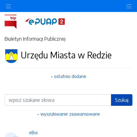
Ukryj/pokaż menu przedmiotowe
Uk
Biuletyn Informacji Publicznej
Urzędu Miasta w Redzie
ostatnio dodane
Wyszukiwarka
Szukaj
wyszukiwanie zaawansowane
eBoi