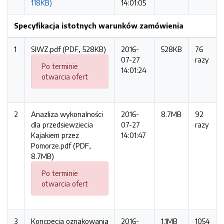
118KB)
14:01:05
Specyfikacja istotnych warunków zamówienia
1
SIWZ.pdf (PDF, 528KB)
2016-
528KB
76
07-27
razy
Po terminie
14:01:24
otwarcia ofert
2
Anazliza wykonalności
2016-
8.7MB
92
dla przedsiewziecia
07-27
razy
Kajakiem przez
14:01:47
Pomorze.pdf (PDF,
8.7MB)
Po terminie
otwarcia ofert
3
Koncpecja oznakowania
2016-
1.1MB
1054