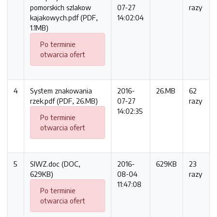
pomorskich szlakow
07-27
razy
kajakowych.pdf (PDF,
14:02:04
1.1MB)
Po terminie
otwarcia ofert
4
System znakowania
2016-
26.MB
62
rzek.pdf (PDF, 26.MB)
07-27
razy
14:02:35
Po terminie
otwarcia ofert
5
SIWZ.doc (DOC,
2016-
629KB
23
629KB)
08-04
razy
11:47:08
Po terminie
otwarcia ofert