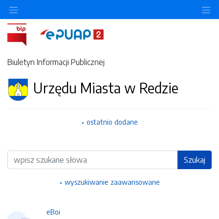
Ukryj/pokaż menu przedmiotowe
Uk
Biuletyn Informacji Publicznej
Urzędu Miasta w Redzie
ostatnio dodane
Wyszukiwarka
Szukaj
wyszukiwanie zaawansowane
eBoi