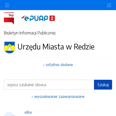
Ukryj/pokaż menu przedmiotowe
Uk
Biuletyn Informacji Publicznej
Urzędu Miasta w Redzie
ostatnio dodane
Wyszukiwarka
Szukaj
wyszukiwanie zaawansowane
eBoi