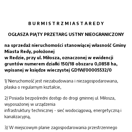
B U R M I S T R Z M I A S T A R E D Y
OGŁASZA
PIĄTY
PRZETARG USTN
Y
NIEOGRANICZON
Y
na sprzedaż nieruchomości stanowiącej własność Gminy
Miasta Redy, położonej
w Redzie
,
przy ul. Miłosza,
oznaczonej w ewidencji
gruntów numer
e
m działk
i
150/18
obsza
ru
0,
0
858
ha
,
wpisanej w księdze wieczystej
GD
1
W/
0000
5532/0
1/ Nieruchomość jest niezabudowana i niezagospodarowana,
płaska o regularnym kształcie,
2/ Posiada bezpośredni dostęp do drogi gminnej ul. Miłosza,
wyposażonej w urządzenia
infrastruktury technicznej - sieć wodociągową, energetyczną i
kanalizacyjną,
3/ W miejscowym planie zagospodarowania przestrzennego