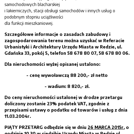
samochodowych blacharskiej
i lakierniczych, stacji obsługi samochodów i innych usług o
podobnym stopniu uciążliwości
dla funkcji mieszkaniowej.
Szczegółowe informacje o zasadach zabudowy i
zagospodarowania terenu można uzyskać w Referacie
Urbanistyki i Architektury Urzędu Miasta w Redzie, ul.
Gdańska 33
, pokój
5
, telefon 58 678 80 07, 58 678 80 06.
Dla nieruchomości wyżej opisanej ustalono:
- cen
ę wywoławczą
88 200,-
zł netto
- wadium: 8 820
,- zł.
Do ceny nieruchomości ustalonej w drodze przetargu
doliczony zostanie 23% podatek VAT, zgodnie z
przepisami ustawy o podatku od towarów i usług z dnia
11.03.2004r.
PIĄTY
PRZETARG
odbęd
zie
się w dniu
2
6
MARCA
201
5
r.
o
godzin
ie
1
0
,
3
0 w siedzibie Urzędu Miasta w Redzie ul.