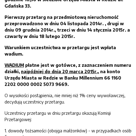
Gdańska 33
.
Pierwszy przetarg na przedmiotową nieruchomość
przeprowadzono w dniu 04 listopada 2014r.
,
drugi w
dniu 09 grudnia 2014r.
,
trzeci w dniu 14 stycznia 2015r.
a
czwarty w dniu 18 lutego 2015r.
Warunkiem uczestnictwa w przetargu jest wpłata
wadium.
WADIUM
płatne jest w gotówce,
z zaznaczeniem numeru
działki,
najpóźniej do dnia
20
marca
2015
r.,
na konto
Urzędu Miasta w Redzie w Banku Mille
n
nium 66 1160
2202 0000 0002 5073 9669
.
O wysokości postąpienia, nie mniej niż 1% ceny wywoławczej,
decydują uczestnicy przetargu.
Uczestnicy przetargu w dniu przetargu okazują Komisji
Przetargowej:
1. dowody tożsamości (obojga małżonków) - w przypadkach osób