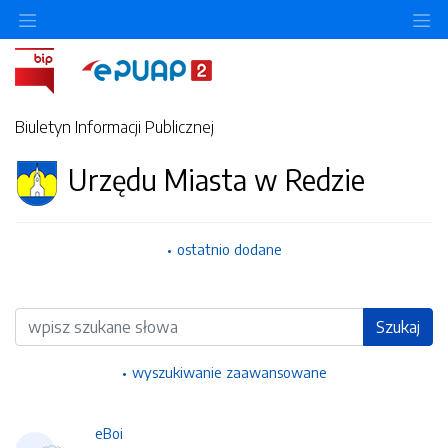
Ukryj/pokaż menu przedmiotowe
Uk
Biuletyn Informacji Publicznej
Urzędu Miasta w Redzie
ostatnio dodane
Wyszukiwarka
Szukaj
wyszukiwanie zaawansowane
eBoi