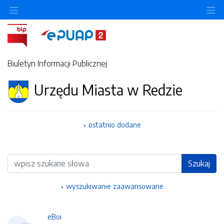
Ukryj/pokaż menu przedmiotowe
Uk
Biuletyn Informacji Publicznej
Urzędu Miasta w Redzie
ostatnio dodane
Wyszukiwarka
Szukaj
wyszukiwanie zaawansowane
eBoi