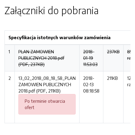
Załączniki do pobrania
Specyfikacja istotnych warunków zamówienia
1
PLAN ZAMOWIEN
2018-
237KB
85
PUBLICZNYCH 2018.pdf
01-19
raz
(PDF, 237KB)
11:53:03
2
13_02_2018_08_18_58_PLAN
2018-
211KB
121
ZAMOWIEN PUBLICZNYCH
02-13
raz
2018.pdf (PDF, 211KB)
08:18:58
Po terminie otwarcia
ofert