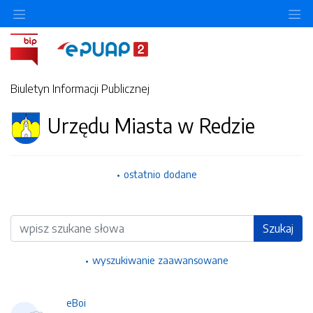
Ukryj/pokaż menu przedmiotowe
Uk
Biuletyn Informacji Publicznej
Urzędu Miasta w Redzie
ostatnio dodane
Wyszukiwarka
Szukaj
wyszukiwanie zaawansowane
eBoi