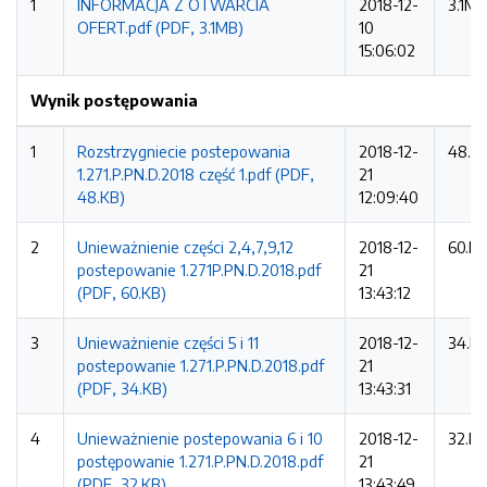
1
INFORMACJA Z OTWARCIA
2018-12-
3.1MB
OFERT.pdf (PDF, 3.1MB)
10
15:06:02
Wynik postępowania
1
Rozstrzygniecie postepowania
2018-12-
48.K
1.271.P.PN.D.2018 część 1.pdf (PDF,
21
48.KB)
12:09:40
2
Unieważnienie części 2,4,7,9,12
2018-12-
60.K
postepowanie 1.271P.PN.D.2018.pdf
21
(PDF, 60.KB)
13:43:12
3
Unieważnienie części 5 i 11
2018-12-
34.K
postepowanie 1.271.P.PN.D.2018.pdf
21
(PDF, 34.KB)
13:43:31
4
Unieważnienie postepowania 6 i 10
2018-12-
32.K
postępowanie 1.271.P.PN.D.2018.pdf
21
(PDF, 32.KB)
13:43:49