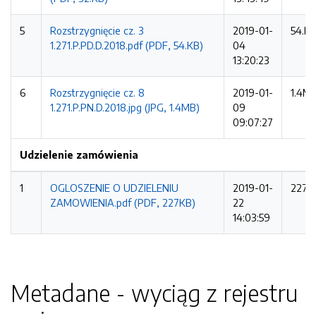
5
Rozstrzygnięcie cz. 3
2019-01-
54.K
1.271.P.PD.D.2018.pdf (PDF, 54.KB)
04
13:20:23
6
Rozstrzygnięcie cz. 8
2019-01-
1.4M
1.271.P.PN.D.2018.jpg (JPG, 1.4MB)
09
09:07:27
Udzielenie zamówienia
1
OGLOSZENIE O UDZIELENIU
2019-01-
227K
ZAMOWIENIA.pdf (PDF, 227KB)
22
14:03:59
Metadane - wyciąg z rejestru