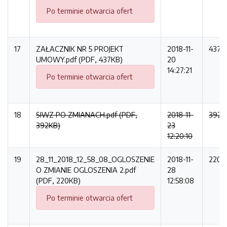
Po terminie otwarcia ofert
17
ZAŁACZNIK NR 5 PROJEKT
2018-11-
437K
UMOWY.pdf (PDF, 437KB)
20
14:27:21
Po terminie otwarcia ofert
18
SIWZ PO ZMIANACH.pdf (PDF,
2018-11-
392K
392KB)
23
12:20:10
19
28_11_2018_12_58_08_OGLOSZENIE
2018-11-
220K
O ZMIANIE OGLOSZENIA 2.pdf
28
(PDF, 220KB)
12:58:08
Po terminie otwarcia ofert