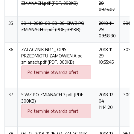
ZMIANACH.pdf (PDF, 392KB)
29
09:16:07
35
29_11_2018_09_58_30_SIWZ PO
2018-11-
391K
ZMIANACH 2.pdf (PDF, 391KB)
29
09:58:30
36
ZALACZNIK NR 1_ OPIS
2018-11-
309K
PRZEDMIOTU ZAMOWIENIA po
29
zmianach.pdf (PDF, 309KB)
10:55:45
Po terminie otwarcia ofert
37
SIWZ PO ZMIANACH 3.pdf (PDF,
2018-12-
300K
300KB)
04
11:14:20
Po terminie otwarcia ofert
38
04_12_2018_11_15_07_ZALACZNIK
2018-12-
95.K