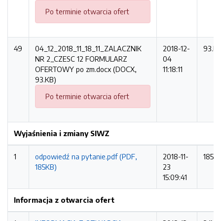
Po terminie otwarcia ofert
49
04_12_2018_11_18_11_ZALACZNIK
2018-12-
93.K
NR 2_CZESC 12 FORMULARZ
04
OFERTOWY po zm.docx (DOCX,
11:18:11
93.KB)
Po terminie otwarcia ofert
Wyjaśnienia i zmiany SIWZ
1
odpowiedź na pytanie.pdf (PDF,
2018-11-
185K
185KB)
23
15:09:41
Informacja z otwarcia ofert