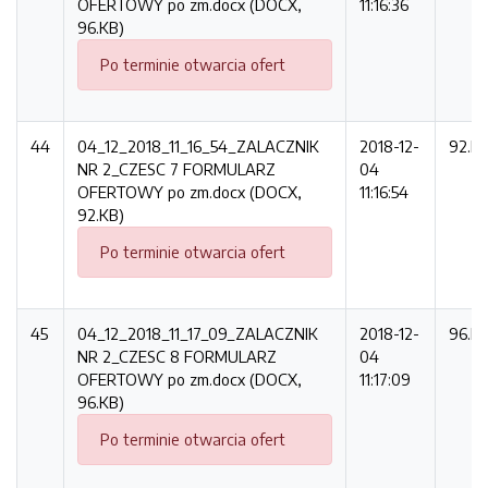
OFERTOWY po zm.docx (DOCX,
11:16:36
96.KB)
Po terminie otwarcia ofert
44
04_12_2018_11_16_54_ZALACZNIK
2018-12-
92.K
NR 2_CZESC 7 FORMULARZ
04
OFERTOWY po zm.docx (DOCX,
11:16:54
92.KB)
Po terminie otwarcia ofert
45
04_12_2018_11_17_09_ZALACZNIK
2018-12-
96.K
NR 2_CZESC 8 FORMULARZ
04
OFERTOWY po zm.docx (DOCX,
11:17:09
96.KB)
Po terminie otwarcia ofert