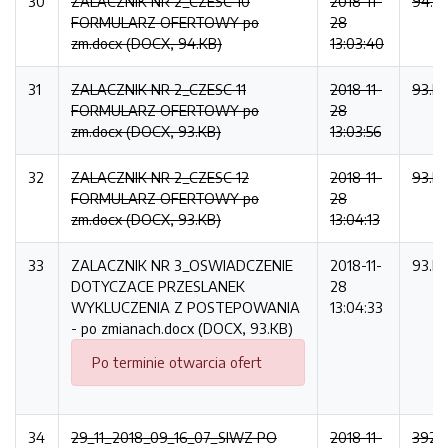
30
ZALACZNIK NR 2_CZESC 10
2018-11-
94.K
FORMULARZ OFERTOWY po
28
zm.docx (DOCX, 94.KB)
13:03:40
31
ZALACZNIK NR 2_CZESC 11
2018-11-
93.K
FORMULARZ OFERTOWY po
28
zm.docx (DOCX, 93.KB)
13:03:56
32
ZALACZNIK NR 2_CZESC 12
2018-11-
93.K
FORMULARZ OFERTOWY po
28
zm.docx (DOCX, 93.KB)
13:04:13
33
ZALACZNIK NR 3_OSWIADCZENIE
2018-11-
93.K
DOTYCZACE PRZESLANEK
28
WYKLUCZENIA Z POSTEPOWANIA
13:04:33
- po zmianach.docx (DOCX, 93.KB)
Po terminie otwarcia ofert
34
29_11_2018_09_16_07_SIWZ PO
2018-11-
392K