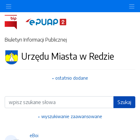
Ukryj/pokaż menu przedmiotowe
Uk
Biuletyn Informacji Publicznej
Urzędu Miasta w Redzie
ostatnio dodane
Wyszukiwarka
Szukaj
wyszukiwanie zaawansowane
eBoi