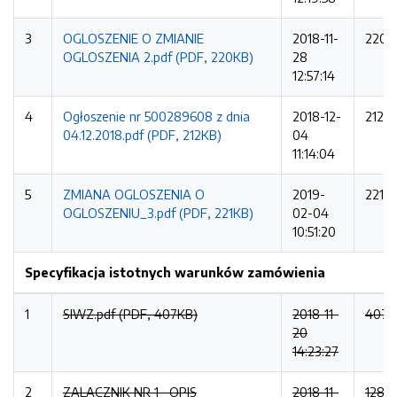
3
OGLOSZENIE O ZMIANIE
2018-11-
220K
OGLOSZENIA 2.pdf (PDF, 220KB)
28
12:57:14
4
Ogłoszenie nr 500289608 z dnia
2018-12-
212K
04.12.2018.pdf (PDF, 212KB)
04
11:14:04
5
ZMIANA OGLOSZENIA O
2019-
221K
OGLOSZENIU_3.pdf (PDF, 221KB)
02-04
10:51:20
Specyfikacja istotnych warunków zamówienia
1
SIWZ.pdf (PDF, 407KB)
2018-11-
407K
20
14:23:27
2
ZALACZNIK NR 1_ OPIS
2018-11-
128K