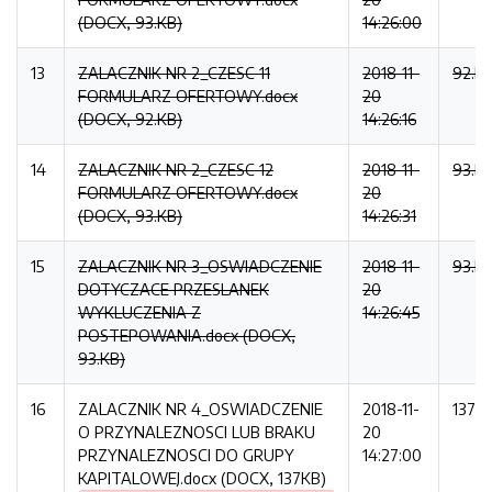
(DOCX, 93.KB)
14:26:00
13
ZALACZNIK NR 2_CZESC 11
2018-11-
92.K
FORMULARZ OFERTOWY.docx
20
(DOCX, 92.KB)
14:26:16
14
ZALACZNIK NR 2_CZESC 12
2018-11-
93.K
FORMULARZ OFERTOWY.docx
20
(DOCX, 93.KB)
14:26:31
15
ZALACZNIK NR 3_OSWIADCZENIE
2018-11-
93.K
DOTYCZACE PRZESLANEK
20
WYKLUCZENIA Z
14:26:45
POSTEPOWANIA.docx (DOCX,
93.KB)
16
ZALACZNIK NR 4_OSWIADCZENIE
2018-11-
137K
O PRZYNALEZNOSCI LUB BRAKU
20
PRZYNALEZNOSCI DO GRUPY
14:27:00
KAPITALOWEJ.docx (DOCX, 137KB)