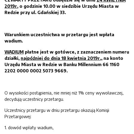
2019
r.
o godzinie
10
.
00
w siedzibie Urzędu Miasta w
Redzie
przy
ul. Gdańsk
iej
33.
Warunkiem uczestnictwa w przetargu jest wpłata
wadium.
WADIUM
płatne jest w gotówce,
z zaznac
zeni
em numeru
działki,
najpóźniej do dnia
18
kwietnia
2019
r.,
na konto
Urzędu Miasta w Redzie w Banku Millennium 66 1160
2202 0000 0002 5073 9669.
O wysokości postąpienia, nie mniej niż 1% ceny wywoławczej,
decydują uczestnicy przetargu.
Uczestnicy przetargu w dniu przetargu okazują Komisji
Przetargowej:
1. dowód wpłaty wadium,