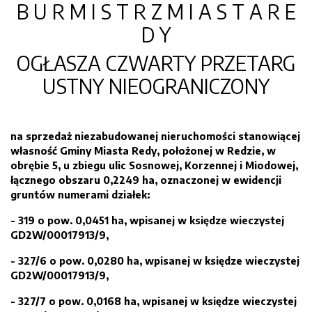
B U R M I S T R Z M I A S T A R E
D Y
OGŁASZA
CZWARTY
PRZETARG
USTNY NIEOGRANICZONY
na sprzedaż
niezabudowanej
nieruchomości st
anowiącej
własność Gminy Miasta Redy, położonej
w Redzie,
w
obrębie 5,
u zbiegu ulic Sosnowej, Korzennej i Miodowej
,
łąc
z
nego o
bszaru 0,
2249
ha, oznaczonej w ewidencji
gruntów numerami działek:
-
319 o pow. 0,0451
ha
,
wpisanej w księdze wieczystej
GD2
W
/00017913/9,
-
327/6 o pow. 0,0280 ha,
wpisanej w księdze wieczystej
GD2
W
/00017913/9,
-
327/7 o pow. 0,0168 ha,
wpis
a
n
ej w k
siędze wieczystej