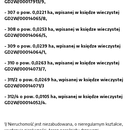
GD2
W
/00017913/9,
-
307 o pow. 0,0221 ha,
wpisanej
w księdze
wieczystej
G
D
2
W/
00014065/8,
-
308 o pow. 0,0253 ha,
wpisanej w księdze wieczystej
GD
2
W/000
14066/5,
-
309 o pow. 0,0239 ha,
wpisanej w księdze wieczystej
GD
2
W/0
0
0
14064/
1,
-
310 o pow. 0,0263 ha,
wpisanej w księdze wieczystej
GD2W/00014073/7,
-
311/2 o pow. 0,0269 ha, wpisanej w księdze wieczystej
GD2W/00014071/3
-
312/4 o pow. 0,0105 ha, wpisanej w księdze wieczystej
GD2W/00014052/4.
1/ Nieruchomość jest niezabudowana, o nieregularnym kształcie,