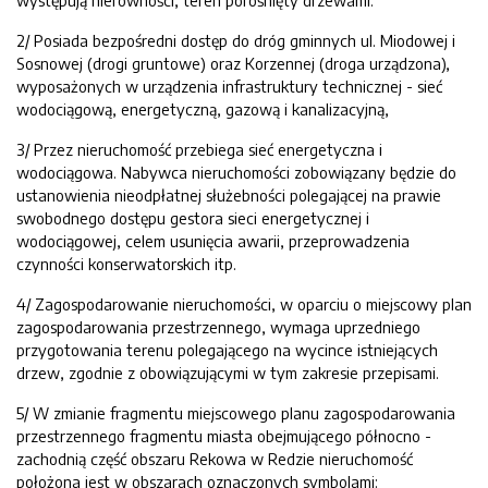
występują nierówności, teren porośnięty drzewami.
2/ Posiada bezpośredni dostęp do dróg gminnych ul. Miodowej i
Sosnowej (drogi gruntowe) oraz Korzennej (droga urządzona),
wyposażonych w urządzenia infrastruktury technicznej - sieć
wodociągową, energetyczną, gazową i kanalizacyjną,
3/ Przez nieruchomość przebiega sieć energetyczna i
wodociągowa. Nabywca nieruchomości zobowiązany będzie do
ustanowienia nieodpłatnej służebności polegającej na prawie
swobodnego dostępu gestora sieci energetycznej i
wodociągowej, celem usunięcia awarii, przeprowadzenia
czynności konserwatorskich itp.
4/ Zagospodarowanie nieruchomości, w oparciu o miejscowy plan
zagospodarowania przestrzennego, wymaga uprzedniego
przygotowania terenu polegającego na wycince istniejących
drzew, zgodnie z obowiązującymi w tym zakresie przepisami.
5/ W zmianie fragmentu miejscowego planu zagospodarowania
przestrzennego fragmentu miasta obejmującego północno -
zachodnią część obszaru Rekowa w Redzie nieruchomość
położona jest w obszarach oznaczonych symbolami: