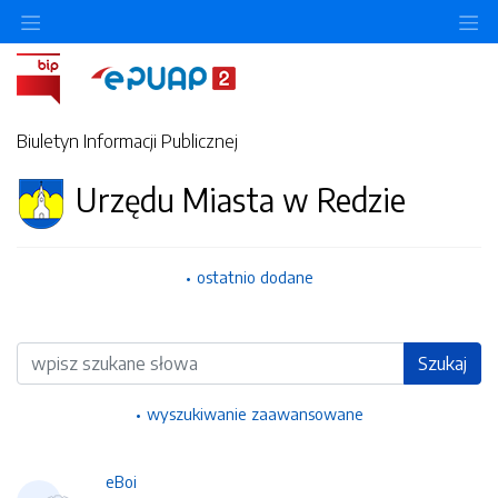
Ukryj/pokaż menu przedmiotowe
Uk
Biuletyn Informacji Publicznej
Urzędu Miasta w Redzie
ostatnio dodane
Wyszukiwarka
Szukaj
wyszukiwanie zaawansowane
eBoi