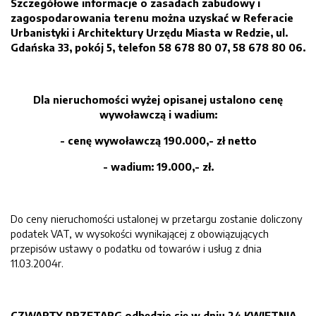
Szczegółowe informacje o zasadach zabudowy i
zagospodarowania terenu można uzyskać w R
ef
er
acie
Urbanistyki i Architektury Urzędu Miasta w Redzie, ul.
Gdańska 33, pokój 5, telefon 58 678 80 07, 58 678 80 06.
Dla nieruchomości wyżej opisanej ustalono cenę
w
ywoławczą i wadium:
- cenę wywoławczą
190.000
,- zł netto
- wadium:
1
9
.
000
,- zł.
Do ceny nieruchomości ustalonej w przetargu zostanie doliczony
podatek VAT, w wysokości wynikającej z obowiązujących
przepisów ustawy o podatku od towarów i usług z dnia
11.03.2004r.
CZWARTY
PRZETARG
odbędzie się w dniu
24 KWIETNIA