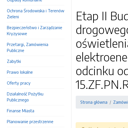
Ochrona Środowiska i Terenów
Etap II Bu
Zieleni
drogowego,
Bezpieczeństwo i Zarządzanie
Kryzysowe
oświetlenia
Przetargi, Zamówienia
Publiczne
elektroene
Zabytki
odcinku od
Prawo lokalne
15.ZF.PN.
Oferty pracy
Działalność Pożytku
Publicznego
Strona główna
Zamówie
Finanse Miasta
Planowanie przestrzenne