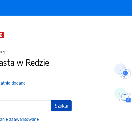
nej
asta w Redzie
tatnio dodane
Szukaj
anie zaawansowane