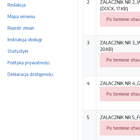
2
ZALACZNIK NR 2_
Redakcja
(DOCX, 17.KB)
Mapa serwisu
Po terminie otwa
Rejestr zmian
Instrukcja obsługi
3
ZALACZNIK NR 3_
20.KB)
Statystyki
Po terminie otwa
Polityka prywatności
Deklaracja dostępności
4
ZALACZNIK NR 4_G
Po terminie otwa
5
ZALACZNIK NR 5_
Po terminie otwa