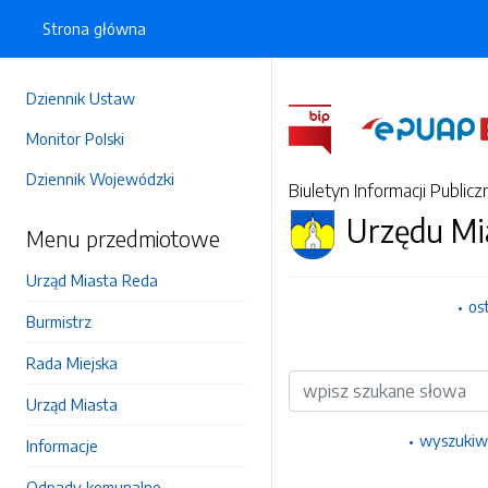
Strona główna
Dziennik Ustaw
Monitor Polski
Dziennik Wojewódzki
Biuletyn Informacji Publicz
Urzędu Mi
Menu przedmiotowe
Urząd Miasta Reda
os
Burmistrz
Rada Miejska
Wyszukiwarka
Urząd Miasta
wyszukiw
Informacje
Odpady komunalne