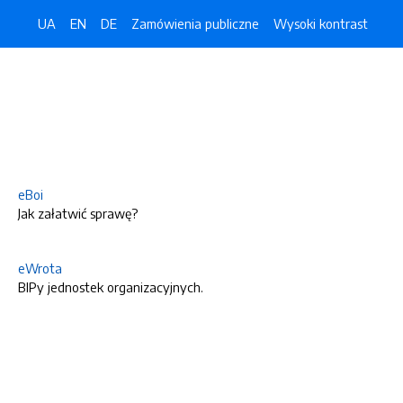
UA
EN
DE
Zamówienia publiczne
Wysoki kontrast
eBoi
Jak załatwić sprawę?
eWrota
BIPy jednostek organizacyjnych.