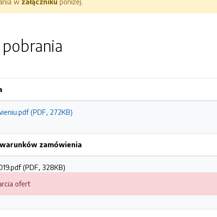
rania w
załączniku
poniżej.
o pobrania
a
ieniu.pdf (PDF, 272KB)
h warunków zamówienia
019.pdf (PDF, 328KB)
rcia ofert