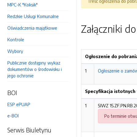
Treść ogłoszenia do pob
MPC-K "Koksik"
Redzkie Usługi Komunalne
Załączniki d
Oświadczenia majątkowe
Kontrole
Wybory
Ogłoszenie do pobrani
Publicznie dostępny wykaz
dokumentów o środowisku i
1
Ogłoszenie o zamów
jego ochronie
Specyfikacja istotnyc
BOI
ESP ePUAP
1
SIWZ 15.ZF.PN.RB.2
e-BOI
Po terminie otwa
Serwis Biuletynu