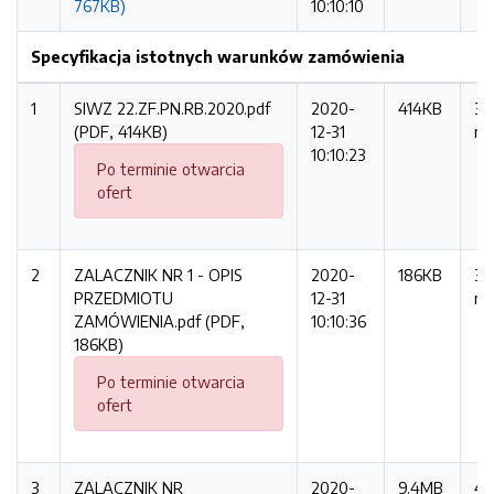
767KB)
10:10:10
Specyfikacja istotnych warunków zamówienia
1
SIWZ 22.ZF.PN.RB.2020.pdf
2020-
414KB
31
(PDF, 414KB)
12-31
ra
10:10:23
Po terminie otwarcia
ofert
2
ZALACZNIK NR 1 - OPIS
2020-
186KB
37
PRZEDMIOTU
12-31
ra
ZAMÓWIENIA.pdf (PDF,
10:10:36
186KB)
Po terminie otwarcia
ofert
3
ZALACZNIK NR
2020-
9.4MB
41