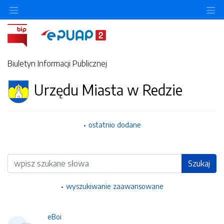
Ukryj/pokaż menu przedmiotowe
Uk
Biuletyn Informacji Publicznej
Urzędu Miasta w Redzie
ostatnio dodane
Wyszukiwarka
Szukaj
wyszukiwanie zaawansowane
eBoi