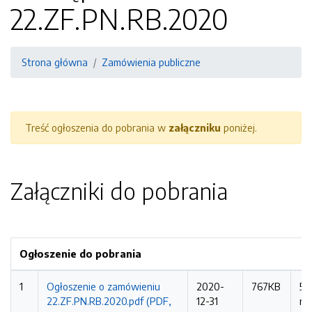
22.ZF.PN.RB.2020
Strona główna
Zamówienia publiczne
Treść ogłoszenia do pobrania w
załączniku
poniżej.
Załączniki do pobrania
Ogłoszenie do pobrania
1
Ogłoszenie o zamówieniu
2020-
767KB
59
22.ZF.PN.RB.2020.pdf (PDF,
12-31
ra