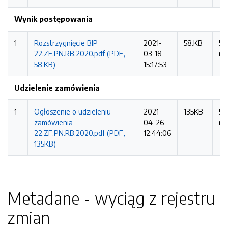
Wynik postępowania
1
Rozstrzygnięcie BIP
2021-
58.KB
55
22.ZF.PN.RB.2020.pdf (PDF,
03-18
ra
58.KB)
15:17:53
Udzielenie zamówienia
1
Ogłoszenie o udzieleniu
2021-
135KB
51
zamówienia
04-26
ra
22.ZF.PN.RB.2020.pdf (PDF,
12:44:06
135KB)
Metadane - wyciąg z rejestru
zmian