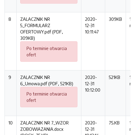
8
ZALACZNIK NR
2020-
309KB
11
5_FORMULARZ
12-31
ra
OFERTOWY.pdf (PDF,
10:11:47
309KB)
Po terminie otwarcia
ofert
9
ZALACZNIK NR
2020-
521KB
16
6_Umowa.pdf (PDF, 521KB)
12-31
ra
10:12:00
Po terminie otwarcia
ofert
10
ZALACZNIK NR 7_WZOR
2020-
75.KB
11
ZOBOWIAZANIA.docx
12-31
ra