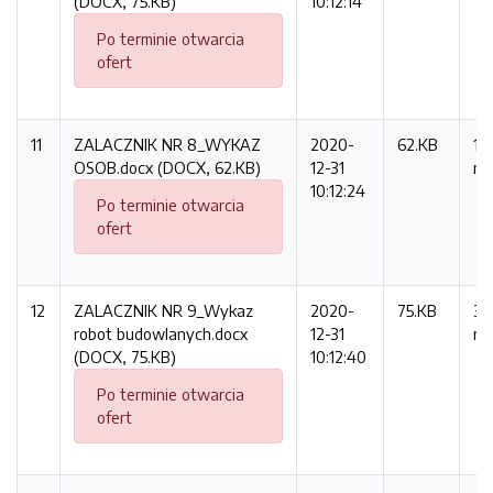
(DOCX, 75.KB)
10:12:14
Po terminie otwarcia
ofert
11
ZALACZNIK NR 8_WYKAZ
2020-
62.KB
11
OSOB.docx (DOCX, 62.KB)
12-31
ra
10:12:24
Po terminie otwarcia
ofert
12
ZALACZNIK NR 9_Wykaz
2020-
75.KB
30
robot budowlanych.docx
12-31
ra
(DOCX, 75.KB)
10:12:40
Po terminie otwarcia
ofert