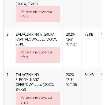
(DOCX, 76.KB)
Po terminie otwarcia
ofert
6
ZALACZNIK NR 4_GRUPA
2020-
76.KB
12
KAPITALOWA.docx (DOCX,
12-31
ra
76.KB)
10:11:27
Po terminie otwarcia
ofert
7
ZALACZNIK NR
2020-
84.KB
15
5_FORMULARZ
12-31
ra
OFERTOWY.docx (DOCX,
10:11:36
84.KB)
Po terminie otwarcia
ofert