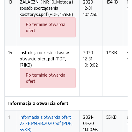
13
ZALACZNIK NR 10_Metoda i
2020-
154KB
18
sposób sporządzenia
12-31
ra
kosztorysu.pdf (PDF, 154KB)
10:12:50
Po terminie otwarcia
ofert
14
Instrukcja uczestnictwa w
2020-
171KB
40
otwarciu ofert.pdf (PDF,
12-31
ra
171KB)
10:13:02
Po terminie otwarcia
ofert
Informacja z otwarcia ofert
1
Informacja z otwarcia ofert
2021-
55.KB
64
22.ZF.PN.RB.2020.pdf (PDF,
01-20
ra
55.KB)
11:00:56