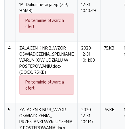
1A_Dokumnetacja.zip (ZIP,
12-31
ra
9.4MB)
10:10:49
Po terminie otwarcia
ofert
4
ZALACZNIK NR 2_WZOR
2020-
75.KB
12
OSWIADCZENIA_SPELNIANIE
12-31
ra
WARUNKOW UDZIALU W
10:11:00
POSTEPOWANIU.docx
(DOCX, 75.KB)
Po terminie otwarcia
ofert
5
ZALACZNIK NR 3_WZOR
2020-
76.KB
12
OSWIADCZENIA_
12-31
ra
PRZESLANKI WYKLUCZENIA
10:11:17
Z POSTEPOWANIA.docx