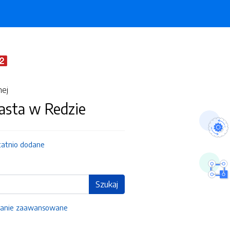
nej
asta w Redzie
tatnio dodane
Szukaj
anie zaawansowane