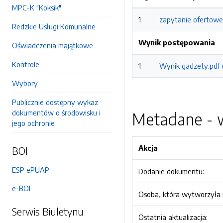
MPC-K "Koksik"
1
zapytanie ofertowe
Redzkie Usługi Komunalne
Wynik postępowania
Oświadczenia majątkowe
Kontrole
1
Wynik gadzety.pdf 
Wybory
Publicznie dostępny wykaz
dokumentów o środowisku i
Metadane - w
jego ochronie
Akcja
BOI
ESP ePUAP
Dodanie dokumentu:
e-BOI
Osoba, która wytworzyła i
Serwis Biuletynu
Ostatnia aktualizacja: