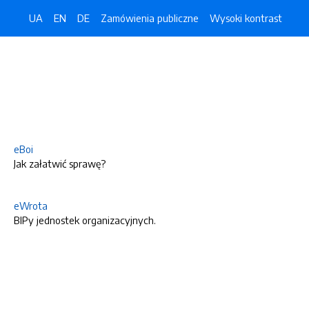
UA
EN
DE
Zamówienia publiczne
Wysoki kontrast
eBoi
Jak załatwić sprawę?
eWrota
BIPy jednostek organizacyjnych.