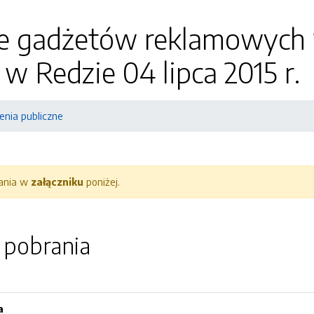
 gadżetów reklamowych 
 Redzie 04 lipca 2015 r.
nia publiczne
rania w
załączniku
poniżej.
o pobrania
a