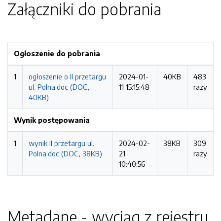
Załączniki do pobrania
Ogłoszenie do pobrania
1
ogłoszenie o II przetargu
2024-01-
40KB
483
ul. Polna.doc (DOC,
11 15:15:48
razy
40KB)
Wynik postępowania
1
wynik II przetargu ul.
2024-02-
38KB
309
Polna.doc (DOC, 38KB)
21
razy
10:40:56
Metadane - wyciąg z rejestru