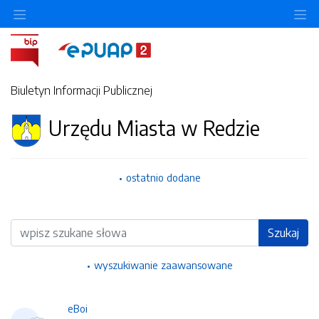
Ukryj/pokaż menu przedmiotowe
Uk
Biuletyn Informacji Publicznej
Urzędu Miasta w Redzie
ostatnio dodane
Wyszukiwarka
Szukaj
wyszukiwanie zaawansowane
eBoi