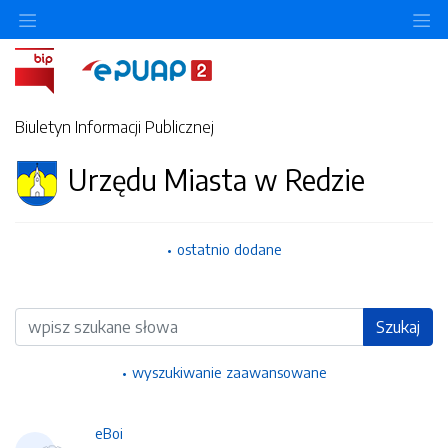
Ukryj/pokaż menu przedmiotowe
Uk
Biuletyn Informacji Publicznej
Urzędu Miasta w Redzie
ostatnio dodane
Wyszukiwarka
Szukaj
wyszukiwanie zaawansowane
eBoi