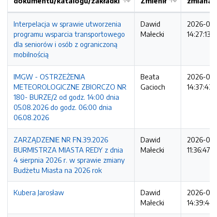
dokumentu/katalogu/zakładki
Zmienił
zmiana
Interpelacja w sprawie utworzenia
Dawid
2026-08
programu wsparcia transportowego
Małecki
14:27:13
dla seniorów i osób z ograniczoną
mobilnością
IMGW - OSTRZEŻENIA
Beata
2026-08
METEOROLOGICZNE ZBIORCZO NR
Gacioch
14:37:42
180- BURZE/2 od godz. 14:00 dnia
05.08.2026 do godz. 06:00 dnia
06.08.2026
ZARZĄDZENIE NR FN.39.2026
Dawid
2026-08
BURMISTRZA MIASTA REDY z dnia
Małecki
11:36:47
4 sierpnia 2026 r. w sprawie zmiany
Budżetu Miasta na 2026 rok
Kubera Jarosław
Dawid
2026-08
Małecki
14:39:44