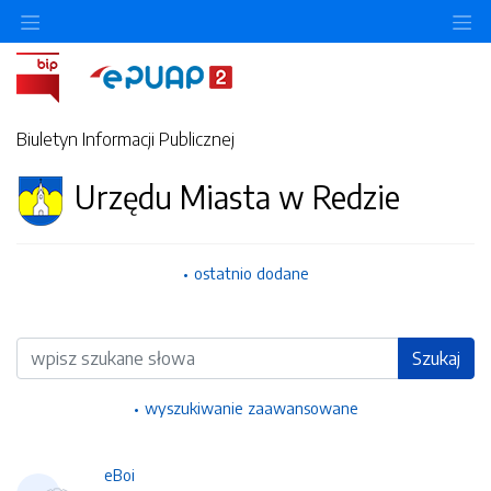
Ukryj/pokaż menu przedmiotowe
Uk
Biuletyn Informacji Publicznej
Urzędu Miasta w Redzie
ostatnio dodane
Wyszukiwarka
Szukaj
wyszukiwanie zaawansowane
eBoi