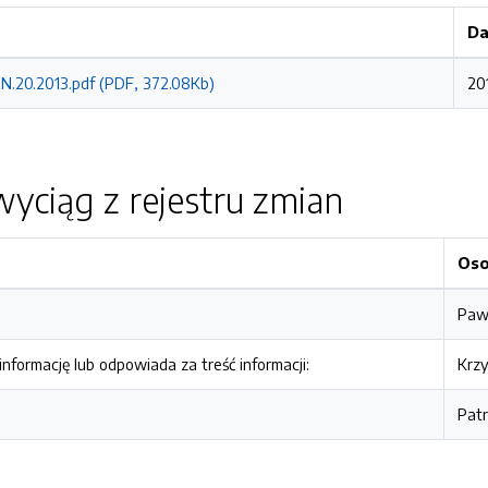
Da
IN.20.2013.pdf (PDF, 372.08Kb)
20
yciąg z rejestru zmian
Os
Pawe
nformację lub odpowiada za treść informacji:
Krzy
Pat