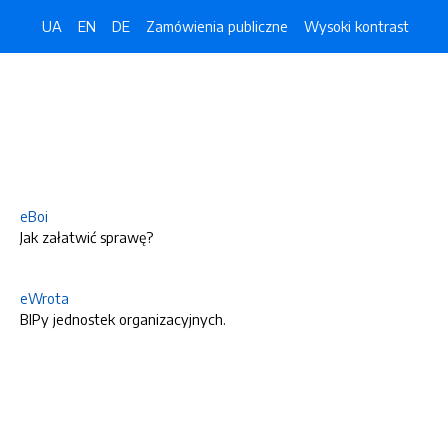
UA
EN
DE
Zamówienia publiczne
Wysoki kontrast
eBoi
Jak załatwić sprawę?
eWrota
BIPy jednostek organizacyjnych.