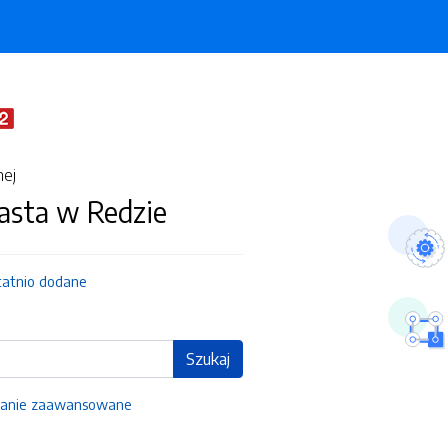
nej
asta w Redzie
tatnio dodane
Szukaj
anie zaawansowane