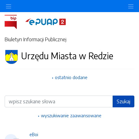
Ukryj/pokaż menu przedmiotowe
Uk
Biuletyn Informacji Publicznej
Urzędu Miasta w Redzie
ostatnio dodane
Wyszukiwarka
Szukaj
wyszukiwanie zaawansowane
eBoi