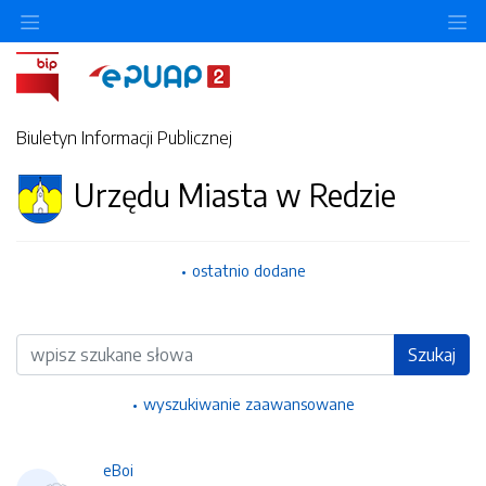
Ukryj/pokaż menu przedmiotowe
Uk
Biuletyn Informacji Publicznej
Urzędu Miasta w Redzie
ostatnio dodane
Wyszukiwarka
Szukaj
wyszukiwanie zaawansowane
eBoi