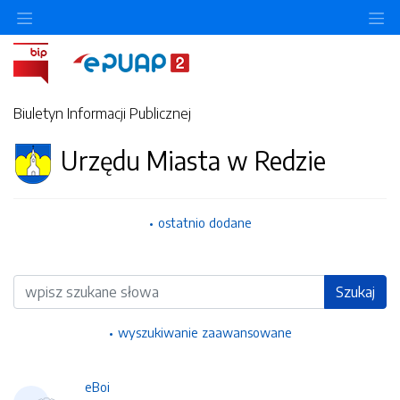
Ukryj/pokaż menu przedmiotowe
Uk
Biuletyn Informacji Publicznej
Urzędu Miasta w Redzie
ostatnio dodane
Wyszukiwarka
Szukaj
wyszukiwanie zaawansowane
eBoi