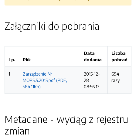
Załączniki do pobrania
Data
Liczba
Lp.
Plik
dodania
pobrań
1
Zarządzenie Nr
2015-12-
694
MOPS.5.2015.pdf (PDF,
28
razy
584.11Kb)
08:56:13
Metadane - wyciąg z rejestru
zmian