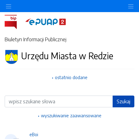
Ukryj/pokaż menu przedmiotowe
Uk
Biuletyn Informacji Publicznej
Urzędu Miasta w Redzie
ostatnio dodane
Wyszukiwarka
Szukaj
wyszukiwanie zaawansowane
eBoi