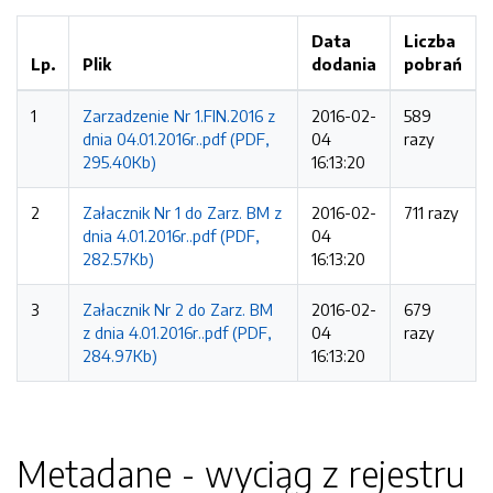
Data
Liczba
Lp.
Plik
dodania
pobrań
1
Zarzadzenie Nr 1.FIN.2016 z
2016-02-
589
dnia 04.01.2016r..pdf (PDF,
04
razy
295.40Kb)
16:13:20
2
Załacznik Nr 1 do Zarz. BM z
2016-02-
711 razy
dnia 4.01.2016r..pdf (PDF,
04
282.57Kb)
16:13:20
3
Załacznik Nr 2 do Zarz. BM
2016-02-
679
z dnia 4.01.2016r..pdf (PDF,
04
razy
284.97Kb)
16:13:20
Metadane - wyciąg z rejestru